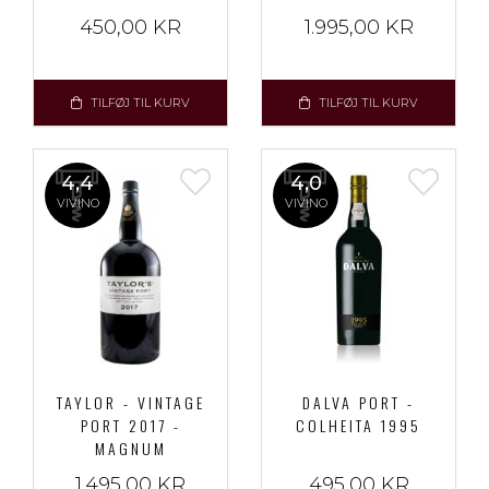
450,00 KR
1.995,00 KR
TILFØJ TIL KURV
TILFØJ TIL KURV
4,4
4,0
VIVINO
VIVINO
TAYLOR - VINTAGE
DALVA PORT -
PORT 2017 -
COLHEITA 1995
MAGNUM
1.495,00 KR
495,00 KR