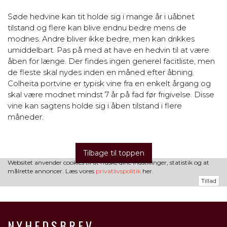
Søde hedvine kan tit holde sig i mange år i uåbnet
tilstand og flere kan blive endnu bedre mens de
modnes. Andre bliver ikke bedre, men kan drikkes
umiddelbart. Pas på med at have en hedvin til at være
åben for længe. Der findes ingen generel facitliste, men
de fleste skal nydes inden en måned efter åbning.
Colheita portvine er typisk vine fra en enkelt årgang og
skal være modnet mindst 7 år på fad før frigivelse. Disse
vine kan sagtens holde sig i åben tilstand i flere
måneder.
Tilbage til toppen
Websitet anvender cookies til at huske dine indstillinger, statistik og at
målrette annoncer. Læs vores
privatlivspolitik
her.
Tillad
NYHEDSBREV