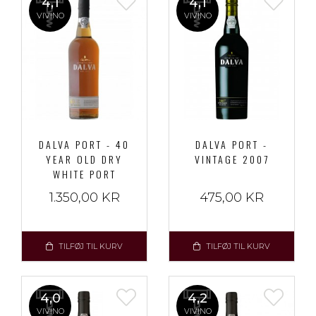
4,1
4,1
VIVINO
VIVINO
DALVA PORT - 40
DALVA PORT -
YEAR OLD DRY
VINTAGE 2007
WHITE PORT
1.350,00 KR
475,00 KR
TILFØJ TIL KURV
TILFØJ TIL KURV
4,0
4,2
VIVINO
VIVINO