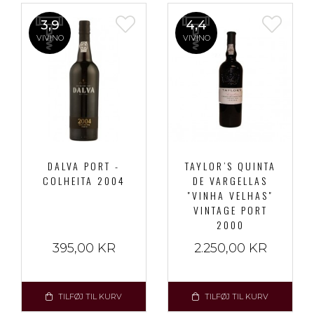
3,9
4,4
VIVINO
VIVINO
DALVA PORT -
TAYLOR’S QUINTA
COLHEITA 2004
DE VARGELLAS
"VINHA VELHAS"
VINTAGE PORT
2000
395,00 KR
2.250,00 KR
TILFØJ TIL KURV
TILFØJ TIL KURV