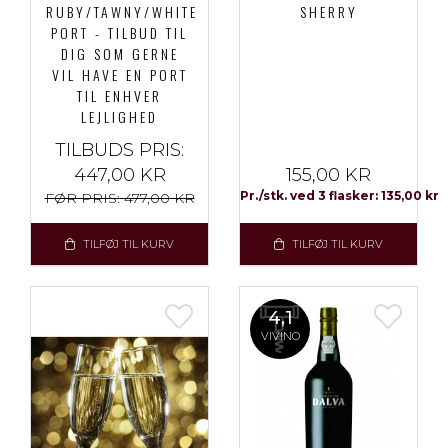
RUBY/TAWNY/WHITE
SHERRY
PORT - TILBUD TIL
DIG SOM GERNE
VIL HAVE EN PORT
TIL ENHVER
LEJLIGHED
TILBUDS PRIS:
447,00 KR
155,00 KR
Pr./stk. ved 3 flasker: 135,00 kr
FØR PRIS:
477,00 KR
TILFØJ TIL KURV
TILFØJ TIL KURV
4,1
VIVINO