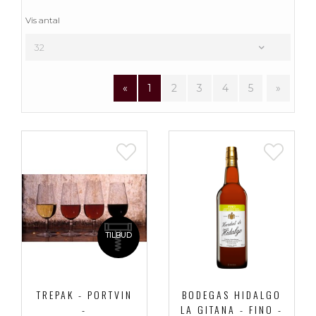
Vis antal
«
1
2
3
4
5
»
TILBUD
TREPAK - PORTVIN
BODEGAS HIDALGO
-
LA GITANA - FINO -