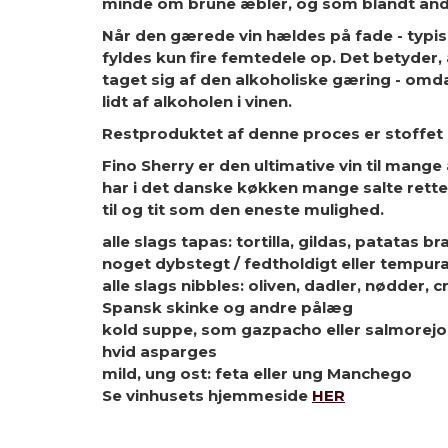
minde om brune æbler, og som blandt and
Når den gærede vin hældes på fade - typisk
fyldes kun fire femtedele op. Det betyder,
taget sig af den alkoholiske gæring - omda
lidt af alkoholen i vinen.
Restproduktet af denne proces er stoffet 
Fino Sherry er den ultimative vin til mang
har i det danske køkken mange salte rette
til og tit som den eneste mulighed.
alle slags tapas: tortilla, gildas, patatas
noget dybstegt / fedtholdigt eller tempur
alle slags nibbles: oliven, dadler, nødder,
Spansk skinke og andre pålæg
kold suppe, som gazpacho eller salmorejo
hvid asparges
mild, ung ost: feta eller ung Manchego
Se vinhusets hjemmeside
HER