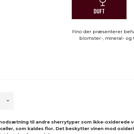
DUFT
Fino der præsenterer beha
blomster-, mineral- og
i modsætning til andre sherrytyper som ikke-oxiderede v
gærceller, som kaldes flor. Det beskytter vinen mod oxide