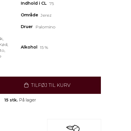
Indhold i CL
75
Område
Jerez
Druer
Palomino
k,
Kød,
Alkohol
15 %
to,
e
TILFØJ TIL KURV
15 stk.
På lager