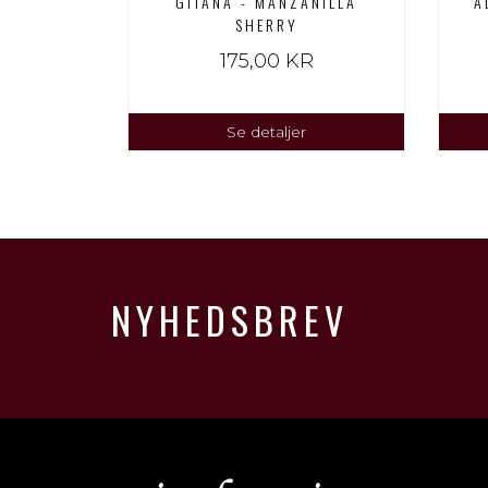
GITANA - MANZANILLA
A
SHERRY
175,00 KR
Se detaljer
NYHEDSBREV