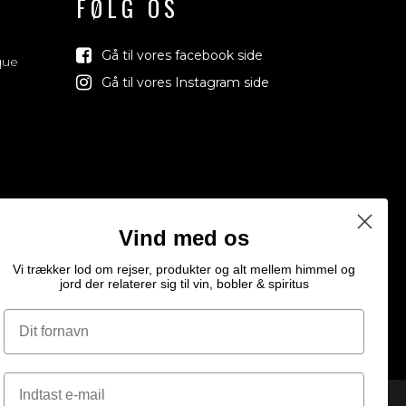
FØLG OS
Gå til vores facebook side
que
Gå til vores Instagram side
Vind med os
Vi trækker lod om rejser, produkter og alt mellem himmel og
jord der relaterer sig til vin, bobler & spiritus