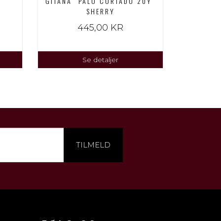
GITANA "PALO CORTADO 20Y"
SHERRY
445,00 KR
Se detaljer
TILMELD