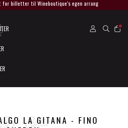
 billetter til Wineboutique’s egen arrangementer -
SE HER
0
NTER
ER
SER
LGO LA GITANA - FINO