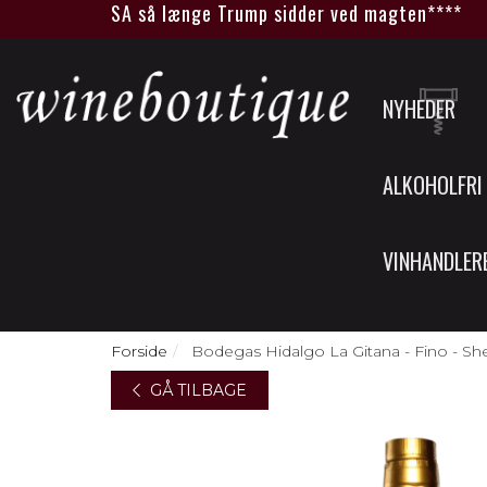
vine fra USA så længe Trump sidder ved magten****
NYHEDER
ALKOHOLFRI
VINHANDLER
Forside
Bodegas Hidalgo La Gitana - Fino - She
GÅ TILBAGE