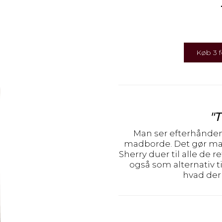
Køb 3 f
"T
Man ser efterhånde
madborde. Det gør man f
Sherry duer til alle de 
også som alternativ 
hvad der 