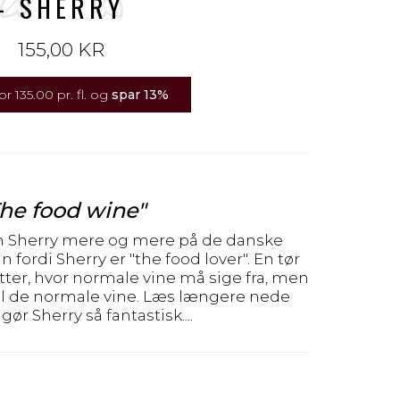
- SHERRY
155,00 KR
or 135.00 pr. fl. og
spar
13
%
he food wine"
n Sherry mere og mere på de danske
ordi Sherry er "the food lover". En tør
retter, hvor normale vine må sige fra, men
til de normale vine. Læs længere nede
gør Sherry så fantastisk....