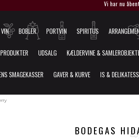
Vi har nu åbent for
VIN
BOBLER
PORTVIN
SPIRITUS
ARRANGEME
 PRODUKTER
UDSALG
KÆLDERVINE & SAMLEROBJEKT
ENS SMAGEKASSER
GAVER & KURVE
IS & DELIKATES
rry
BODEGAS HIDA