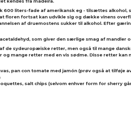
et kendes fra madeira.
 600 liters-fade af amerikansk eg - tilsættes alkohol, 
 at floren fortsat kan udvikle sig og dække vinens overf
nnelsen af druemostens sukker til alkohol. Efter gæring
acetaldehyd, som giver den særlige smag af mandler og n
e af de sydeuropæiske retter, men også til mange danske
r og mange retter med en vis sødme. Disse retter kan 
 bravas, pan con tomate med jamón (prøv også at tilføje 
a
 croquettes, salt chips (selvom enhver form for sherry g