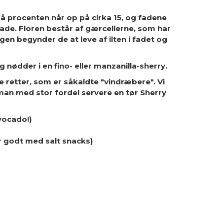
så procenten når op på cirka 15, og fadene
lade. Floren består af gærcellerne, som har
en begynder de at leve af ilten i fadet og
ødder i en fino- eller manzanilla-sherry.
 retter, som er såkaldte "vindræbere". Vi
man med stor fordel servere en tør Sherry
avocado!)
år godt med salt snacks)