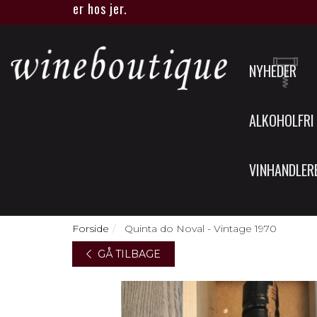
tique eller hos jer.
NYHEDER
ALKOHOLFRI
VINHANDLER
Forside
Quinta do Noval - Vintage 1970
GÅ TILBAGE