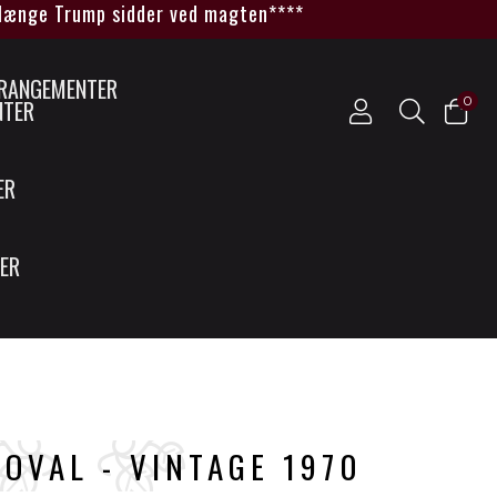
ge Trump sidder ved magten****
0
NTER
ER
SER
OVAL - VINTAGE 1970