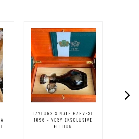
R
TAYLORS SINGLE HARVEST
DAL
HA
1896 - VERY EKSCLUSIVE
C
AL
EDITION