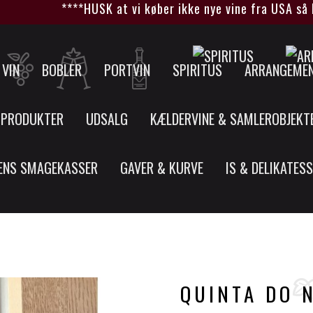
****HUSK at vi køber ikke nye vine fra USA så læn
VIN
BOBLER
PORTVIN
SPIRITUS
ARRANGEME
 PRODUKTER
UDSALG
KÆLDERVINE & SAMLEROBJEKT
ENS SMAGEKASSER
GAVER & KURVE
IS & DELIKATES
QUINTA DO N