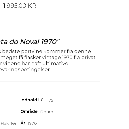
1.995,00 KR
ta do Noval 1970"
s bedste portvine kommer fra denne
meget få flasker vintage 1970 fra privat
r vinene har haft ultimative
varingsbetingelser.
Indhold i CL
75
Område
Douro
År
 Halv Tør
1970