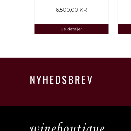
KR
6.500,00 KR
Se detaljer
NYHEDSBREV