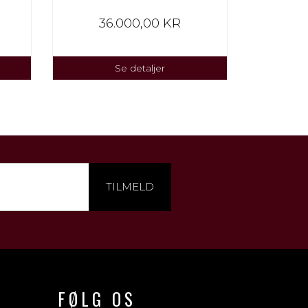
36.000,00 KR
3
Se detaljer
TILMELD
FØLG OS