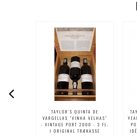
ION PORT
TAYLOR’S QUINTA DE
TA
ION I
VARGELLAS "VINHA VELHAS"
YEA
D KONG
- VINTAGE PORT 2000 - 3 FL.
PO
NING
I ORIGINAL TRÆKASSE
ID