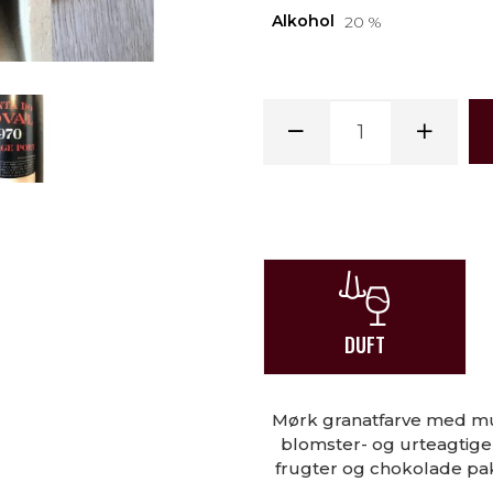
Alkohol
20 %
DUFT
Mørk granatfarve med m
blomster- og urteagtige 
frugter og chokolade pak