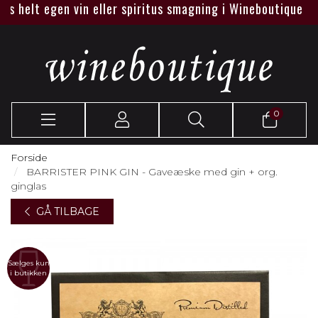
helt egen vin eller spiritus smagning i Wineboutique eller h
0
Forside
BARRISTER PINK GIN - Gaveæske med gin + org.
ginglas
GÅ TILBAGE
Sælges kun
i butikken