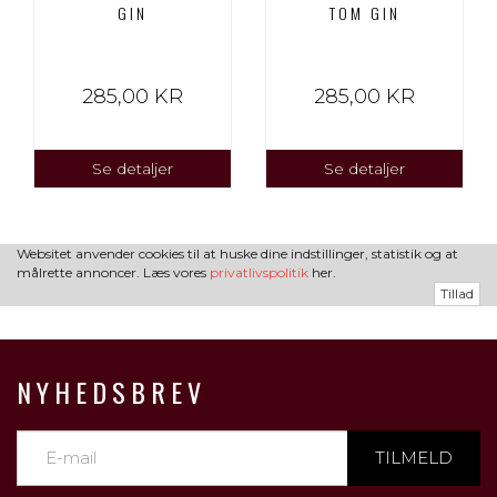
GIN
TOM GIN
285,00 KR
285,00 KR
Se detaljer
Se detaljer
Websitet anvender cookies til at huske dine indstillinger, statistik og at
målrette annoncer. Læs vores
privatlivspolitik
her.
Tillad
NYHEDSBREV
TILMELD