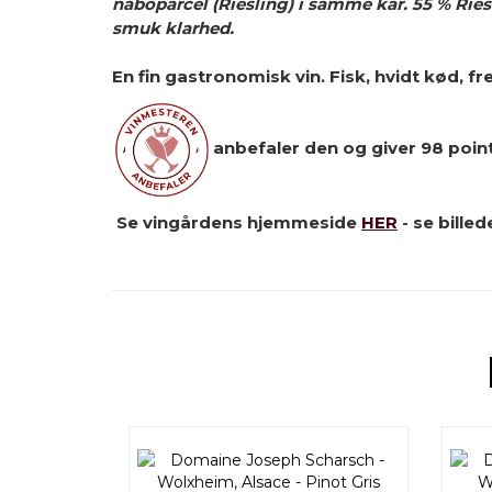
naboparcel (Riesling) i samme kar. 55 % Ries
smuk klarhed.
En fin gastronomisk vin. Fisk, hvidt kød,
anbefaler den og giver 98 poin
Se vingårdens hjemmeside
HER
- se bille