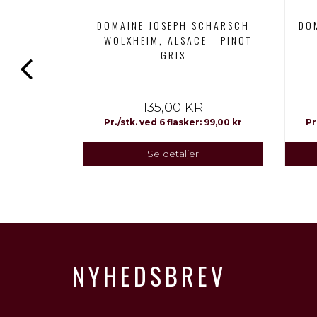
DOMAINE JOSEPH SCHARSCH
DO
SCHARSCH
- WOLXHEIM, ALSACE - PINOT
CE - LES
GRIS
INOT NOIR
R
135,00 KR
 199,50 kr
Pr./stk. ved 6 flasker: 99,00 kr
Pr
Se detaljer
NYHEDSBREV