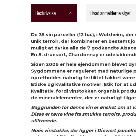
Beskrivelse
Hvad anmelderne siger
De 35 vin parceller (12 ha.), i Wolxheim, 
unik terroir, der kombinerer en bestemt j
muligt at dyrke alle ​​de 7 godkendte Alsac
En 8. druesort, Chardonnay er udelukkende
Siden 2009 er hele ejendommen blevet dyr
Sygdommene er reguleret med naturlige pr
opretholdes naturlig fertilitet takket være
Etiske og kvalitative motiver: Etik for at u
Kvalitativ, fordi vinstokken organisk prod
de mineralelementer, der er naturligt tilg
Baggrunden for denne vin er ønsket om at 
Disse er tørre vine fra smukke terroirs, prod
ufiltrerede.
Noés vinstokke, der ligger i Diewert parcelle