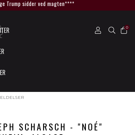
Trump sidder ved magten****
0
NTER
ER
SER
ANMELDELSER
EPH SCHARSCH - "NOÉ"