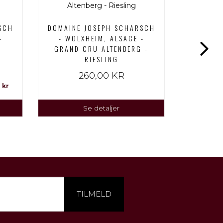
SCH
DOMAINE JOSEPH SCHARSCH
DOMAINE
-
- WOLXHEIM, ALSACE -
- WOL
GRAND CRU ALTENBERG -
CREMANT
RIESLING
260,00 KR
 kr
Pr./stk. 
Se detaljer
TILMELD