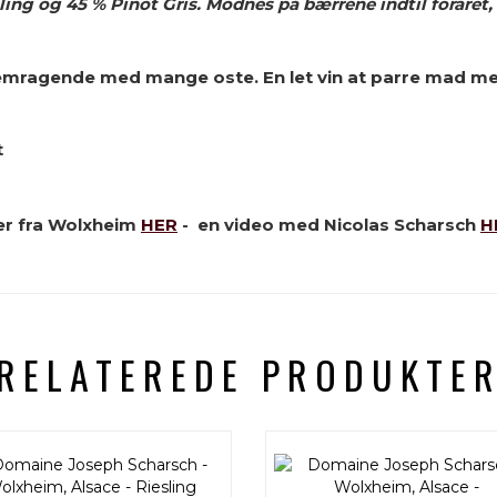
ling og 45 % Pinot Gris. M
odnes på bærrene indtil foråret,
 fremragende med mange oste. En let vin at parre mad m
t
der fra Wolxheim
HER
- en video med Nicolas Scharsch
H
RELATEREDE PRODUKTE