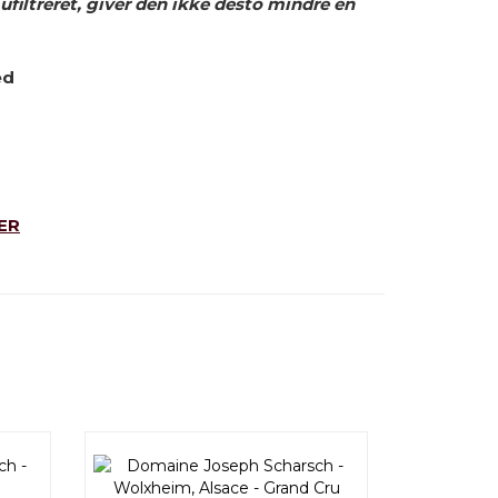
 ufiltreret, giver den ikke desto mindre en
ed
ER
R