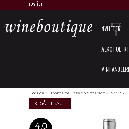
e eller hos jer.
NYHEDER
ALKOHOLFRI
VINHANDLER
Forside
Domaine Joseph Scharsch - "NOÉ" - Wo
GÅ TILBAGE
4,0