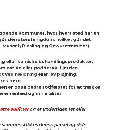
gliggende kommuner, hvor hvert sted har en
ør den største rigdom, hvilket gør det
oir, Muscat, Riesling og Gewurztraminer)
ng eller kemiske behandlingsprodukter.
m nælde eller padderok. I jorden
t ved hældning eller lav pløjning.
vores børn.
Vinen er også bedre rodfæstet for at trække
erer renhed og mineralitet.
atte sulfitter
og er undertiden let eller
 Nu sammenstikkes denne parcel og dets