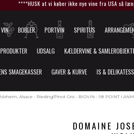
****HUSK at vi køber ikke nye vine fra USA så længe 
VIN
BOBLER
PORTVIN
SPIRITUS
ARRANGEME
 PRODUKTER
UDSALG
KÆLDERVINE & SAMLEROBJEKT
ENS SMAGEKASSER
GAVER & KURVE
IS & DELIKATES
lxheim, Alsace - Riesling/Pinot Gris - BIOVIN - 98 POINT I 
DOMAINE JOS