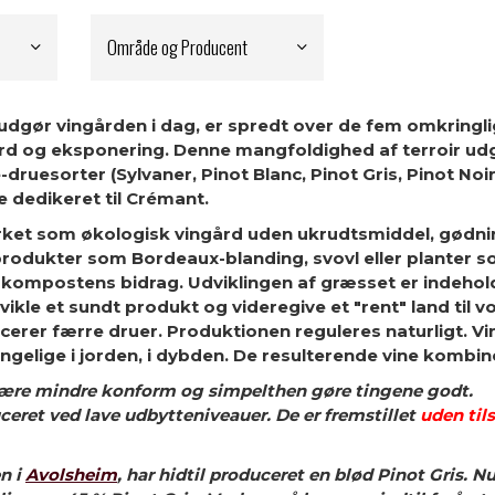
Område og Producent
der udgør vingården i dag, er spredt over de fem omkrin
ord og eksponering. Denne mangfoldighed af terroir udg
e-druesorter (Sylvaner, Pinot Blanc, Pinot Gris, Pinot N
 dedikeret til Crémant.
ket som økologisk vingård uden ukrudtsmiddel, gødni
odukter som Bordeaux-blanding, svovl eller planter so
 kompostens bidrag. Udviklingen af ​​græsset er indehold
dvikle et sundt produkt og videregive et "rent" land til 
ucerer færre druer. Produktionen reguleres naturligt. 
ængelige i jorden, i dybden. De resulterende vine kombin
være mindre konform og simpelthen gøre tingene godt.
uceret ved lave udbytteniveauer. De er fremstillet
uden tils
n i
Avolsheim
, har hidtil produceret en blød Pinot Gris.