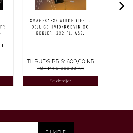
SMAGEKASSE ALKOHOLFRI -
ALKOHOL
FRI
DEJLIGE HVID/RØDVIN OG
FL. TO
-
BOBLER, 3X2 FL. ASS.
 -
 I
TILBUDS PRIS:
600,00 KR
FØR PRIS:
800,00 KR
Se detaljer
TILMELD