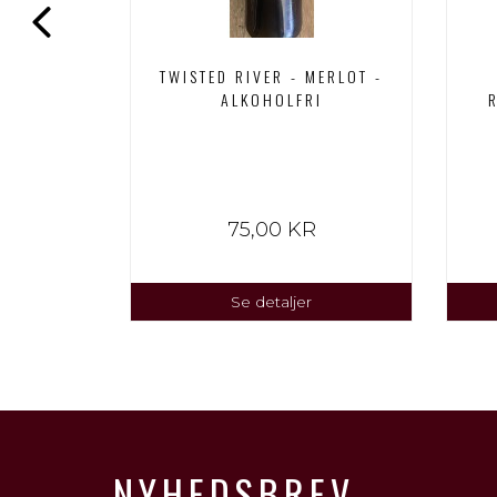
 - BLONDE
TWISTED RIVER - MERLOT -
LFRI
ALKOHOLFRI
75,00 KR
Se detaljer
NYHEDSBREV