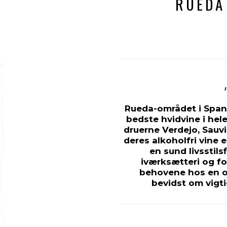
RUEDA
Rueda-området i Spanie
bedste hvidvine i hele
druerne Verdejo, Sauv
deres alkoholfri vine 
en sund livsstils
iværksætteri og fo
behovene hos en of
bevidst om vigti