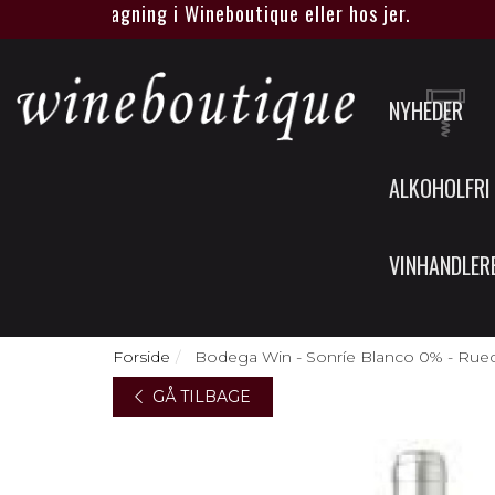
piritus smagning i Wineboutique eller hos jer.
NYHEDER
ALKOHOLFRI
VINHANDLER
Forside
Bodega Win - Sonríe Blanco 0% - Rueda 
GÅ TILBAGE