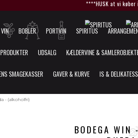
****HUSK at vi køber ikke
VIN
BOBLER
PORTVIN
SPIRITUS
ARRANGEME
 PRODUKTER
UDSALG
KÆLDERVINE & SAMLEROBJEKT
ENS SMAGEKASSER
GAVER & KURVE
IS & DELIKATES
- (alkoholfri)
BODEGA WIN 