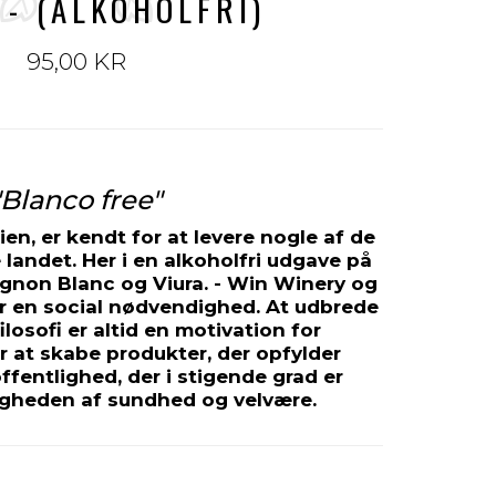
 - (ALKOHOLFRI)
95,00 KR
"Blanco free"
n, er kendt for at levere nogle af de
 landet. Her i en alkoholfri udgave på
ignon Blanc og Viura. - Win Winery og
er en social nødvendighed. At udbrede
filosofi er altid en motivation for
r at skabe produkter, der opfylder
fentlighed, der i stigende grad er
gheden af ​​sundhed og velvære.