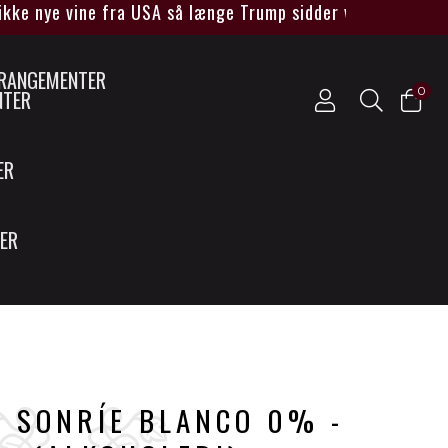
 nye vine fra USA så længe Trump sidder ved magten****
0
NTER
ER
SER
- SONRÍE BLANCO 0% -