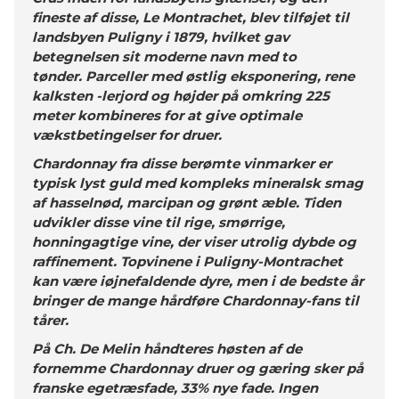
fineste af disse, Le Montrachet, blev tilføjet til
landsbyen Puligny i 1879, hvilket gav
betegnelsen sit moderne navn med to
tønder. Parceller med østlig eksponering, rene
kalksten -lerjord og højder på omkring 225
meter kombineres for at give optimale
vækstbetingelser for druer.
Chardonnay fra disse berømte vinmarker er
typisk lyst guld med kompleks mineralsk smag
af hasselnød, marcipan og grønt æble. Tiden
udvikler disse vine til rige, smørrige,
honningagtige vine, der viser utrolig dybde og
raffinement. Topvinene i Puligny-Montrachet
kan være iøjnefaldende dyre, men i de bedste år
bringer de mange hårdføre Chardonnay-fans til
tårer.
På Ch. De Melin håndteres høsten af de
fornemme Chardonnay druer og gæring sker på
franske egetræsfade, 33% nye fade. Ingen