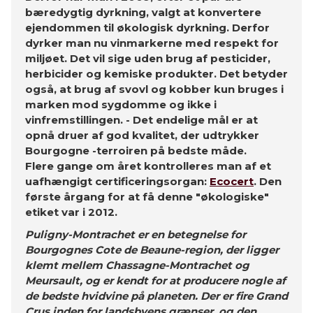
bæredygtig dyrkning, valgt at konvertere
ejendommen til økologisk dyrkning. Derfor
dyrker man nu vinmarkerne med respekt for
miljøet. Det vil sige uden brug af pesticider,
herbicider og kemiske produkter. Det betyder
også, at brug af svovl og kobber kun bruges i
marken mod sygdomme og ikke i
vinfremstillingen. - Det endelige mål er at
opnå druer af god kvalitet, der udtrykker
Bourgogne -terroiren på bedste måde.
Flere gange om året kontrolleres man af et
uafhængigt certificeringsorgan:
Ecocert
. Den
første årgang for at få denne "økologiske"
etiket var i 2012.
Puligny-Montrachet er en betegnelse for
Bourgognes Cote de Beaune-region, der ligger
klemt mellem Chassagne-Montrachet og
Meursault, og er kendt for at producere nogle af
de bedste hvidvine på planeten. Der er fire Grand
Crus inden for landsbyens grænser, og den