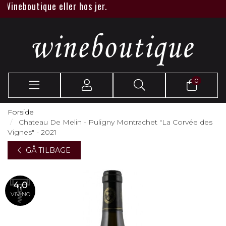
ineboutique eller hos jer.
0
Forside
Chateau De Melin - Puligny Montrachet "La Corvée des
Vignes" - 2021
GÅ TILBAGE
4,0
VIVINO