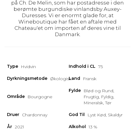
på Ch. De Melin, som har postadresse i den
berømte burgundiske vinlandsby Auxey-
Duresses. Vi er enormt glade for, at
Wineboutique har fået en aftale med
Chateau'et om importen af deres vine til
Danmark.
Type
Indhold i CL
Hvidvin
75
Dyrkningsmetode
Land
Økologisk
Fransk
Fylde
Blød og Rund,
Område
Bourgogne
Frugtig, Fyldig,
Mineralsk, Tør
Druer
God Til
Chardonnay
Lyst Kød, Skaldyr
År
Alkohol
2021
13 %