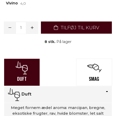
Vivino
4,0
TILFØJ TIL KURV
8 stk.
På lager
DUFT
SMAG
Duft
Meget fornem ædel aroma: marcipan, bregne,
eksotiske frugter, rav, hvide blomster, let salt