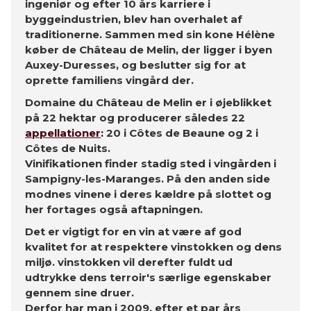
ingeniør og efter 10 års karriere i
byggeindustrien, blev han overhalet af
traditionerne. Sammen med sin kone Hélène
køber de Château de Melin, der ligger i byen
Auxey-Duresses, og beslutter sig for at
oprette familiens vingård der.
Domaine du Château de Melin er i øjeblikket
på 22 hektar og producerer således 22
appellationer
:
20 i Côtes de Beaune og 2 i
Côtes de Nuits.
Vinifikationen finder stadig sted i vingården i
Sampigny-les-Maranges. På den anden side
modnes vinene i deres kældre på slottet og
her fortages også aftapningen.
Det er vigtigt for en vin at være af god
kvalitet for at respektere vinstokken og dens
miljø. vinstokken vil derefter fuldt ud
udtrykke dens terroir's særlige egenskaber
gennem sine druer.
Derfor har man i 2009, efter et par års