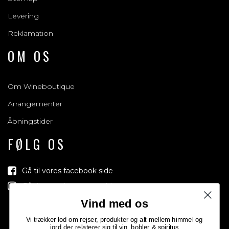
Levering
Reklamation
OM OS
Om Wineboutique
Arrangementer
Åbningstider
FØLG OS
Gå til vores facebook side
Gå til vores Instagram side
Vind med os
Vi trækker lod om rejser, produkter og alt mellem himmel og
jord der relaterer sig til vin, bobler & spiritus