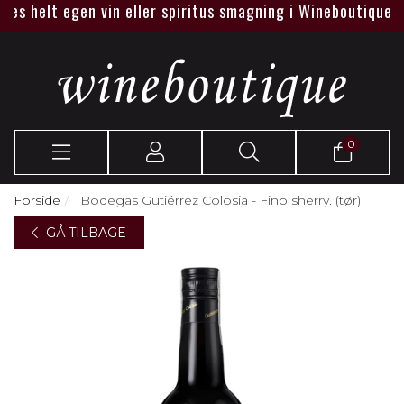
s helt egen vin eller spiritus smagning i Wineboutique eller
0
Forside
Bodegas Gutiérrez Colosia - Fino sherry. (tør)
GÅ TILBAGE