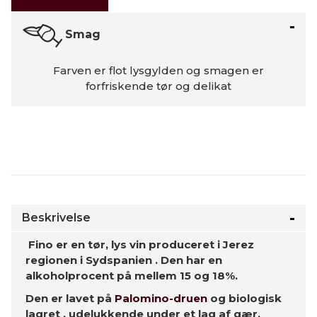
Smag
Farven er flot lysgylden og smagen er
forfriskende tør og delikat
Beskrivelse
Fino
er en tør, lys vin produceret i Jerez
regionen i Sydspanien
. Den har en
alkoholprocent på mellem 15 og 18%.
Den er lavet på
Palomino-druen
og
biologisk
lagret
, udelukkende under et lag af gær
.