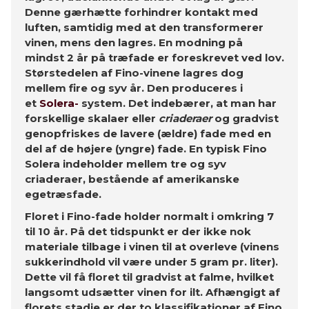
Denne gærhætte forhindrer kontakt med
luften, samtidig med at den transformerer
vinen, mens den lagres. En modning på
mindst 2 år på træfade er foreskrevet ved lov.
Størstedelen af ​​Fino-vinene lagres dog
mellem fire og syv år. Den
produceres i
et
Solera-
system. Det indebærer, at man har
forskellige skalaer eller
criaderaer
og gradvist
genopfriskes de lavere (ældre) fade med en
del af de højere (yngre) fade. En typisk Fino
Solera indeholder mellem tre og syv
criaderaer, bestående af amerikanske
egetræsfade.
Floret i Fino-fade holder normalt i omkring 7
til 10 år. På det tidspunkt er der ikke nok
materiale tilbage i vinen til at overleve (vinens
sukkerindhold vil være under 5 gram pr. liter).
Dette vil få floret til gradvist at falme, hvilket
langsomt udsætter vinen for ilt. Afhængigt af
florets stadie er der to klassifikationer af Fino