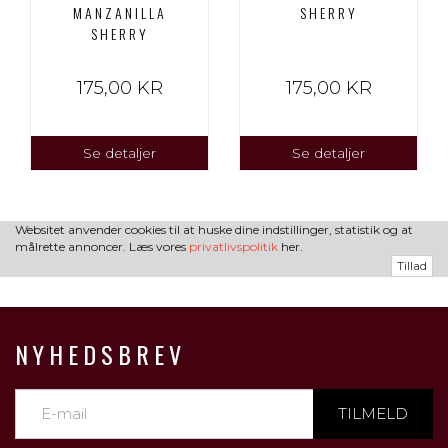
MANZANILLA
SHERRY
SHERRY
175,00 KR
175,00 KR
Se detaljer
Se detaljer
Websitet anvender cookies til at huske dine indstillinger, statistik og at
målrette annoncer. Læs vores
privatlivspolitik
her.
Tillad
NYHEDSBREV
TILMELD