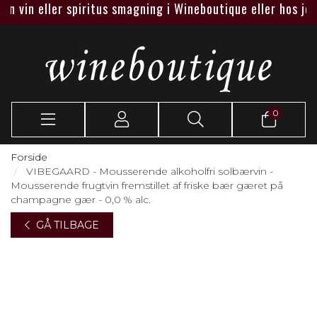
n eller spiritus smagning i Wineboutique eller hos jer.
0
Forside
VIBEGAARD - Mousserende alkoholfri solbærvin -
Mousserende frugtvin fremstillet af friske bær gæret på
champagne gær - 0,0 % alc.
GÅ TILBAGE