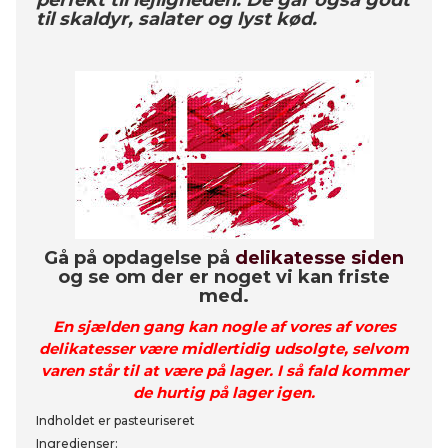
perfekt til lejligheden. De går også godt
til skaldyr, salater og lyst kød.
Gå på opdagelse på
delikatesse siden
og se om der er noget vi kan friste
med.
En sjælden gang kan nogle af vores af vores
delikatesser være midlertidig udsolgte, selvom
varen står til at være på lager. I så fald kommer
de hurtig på lager igen.
Indholdet er pasteuriseret
Ingredienser: