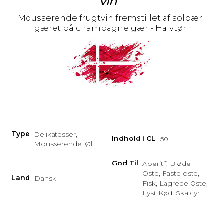
vin"
Mousserende frugtvin fremstillet af solbær
gæret på champagne gær - Halvtør
Type
Delikatesser,
Indhold i CL
50
Mousserende, Øl
God Til
Aperitif, Bløde
Oste, Faste oste,
Land
Dansk
Fisk, Lagrede Oste,
Lyst Kød, Skaldyr