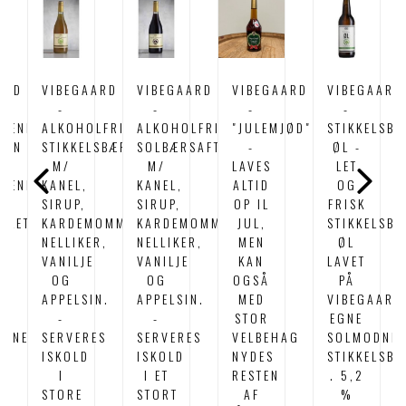
ARD
VIBEGAARD
VIBEGAARD
VIBEGAARD
VIBEGAARD
-
-
-
-
RENDE
ALKOHOLFRI
ALKOHOLFRI
"JULEMJØD"
STIKKELSBÆ
VIN
STIKKELSBÆRSAFT
SOLBÆRSAFT
-
ØL -
M/
M/
LAVES
LET
RENDE
KANEL,
KANEL,
ALTID
OG
IN
SIRUP,
SIRUP,
OP IL
FRISK
ILLET
KARDEMOMME,
KARDEMOMME,
JUL,
STIKKELSB
NELLIKER,
NELLIKER,
MEN
ØL
VANILJE
VANILJE
KAN
LAVET
OG
OG
OGSÅ
PÅ
APPELSIN.
APPELSIN.
MED
VIBEGAARD
-
-
STOR
EGNE
AGNE
SERVERES
SERVERES
VELBEHAG
SOLMODNE
ISKOLD
ISKOLD
NYDES
STIKKELSB
I
I ET
RESTEN
. 5,2
STORE
STORT
AF
%