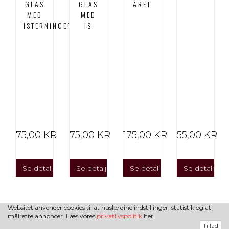
GLAS
GLAS
ÅRET
MED
MED
ISTERNINGER
IS
R
75,00 KR
75,00 KR
175,00 KR
55,00 KR
er
Se detaljer
Se detaljer
Se detaljer
Se detaljer
Websitet anvender cookies til at huske dine indstillinger, statistik og at
målrette annoncer. Læs vores
privatlivspolitik
her.
Tillad