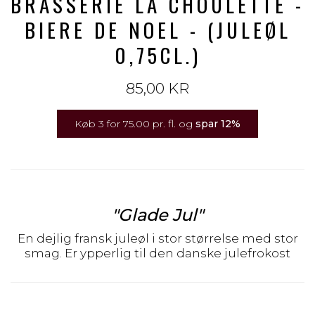
BRASSERIE LA CHOULETTE -
BIERE DE NOEL - (JULEØL
0,75CL.)
85,00 KR
Køb 3 for 75.00 pr. fl. og
spar
12
%
"Glade Jul"
En dejlig fransk juleøl i stor størrelse med stor
smag. Er ypperlig til den danske julefrokost