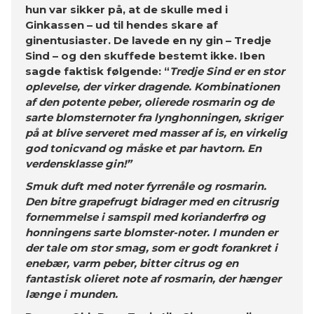
hun var sikker på, at de skulle med i
Ginkassen – ud til hendes skare af
ginentusiaster. De lavede en ny gin – Tredje
Sind – og den skuffede bestemt ikke. Iben
sagde faktisk følgende: “
Tredje Sind er en stor
oplevelse, der virker dragende. Kombinationen
af den potente peber, olierede rosmarin og de
sarte blomsternoter fra lynghonningen, skriger
på at blive serveret med masser af is, en virkelig
god tonicvand og måske et par havtorn. En
verdensklasse gin!”
Smuk duft med noter fyrrenåle og rosmarin.
Den bitre grapefrugt bidrager med en citrusrig
fornemmelse i samspil med korianderfrø og
honningens sarte blomster-noter. I munden er
der tale om stor smag, som er godt forankret i
enebær, varm peber, bitter citrus og en
fantastisk olieret note af rosmarin, der hænger
længe i munden.