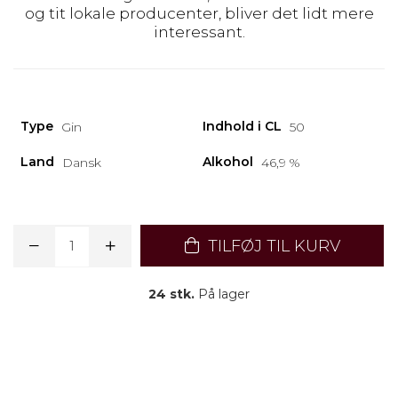
og tit lokale producenter, bliver det lidt mere
interessant.
Type
Indhold i CL
Gin
50
Land
Alkohol
Dansk
46,9 %
TILFØJ TIL KURV
24 stk.
På lager