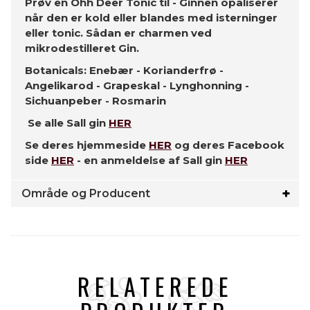
Prøv en Ohh Deer Tonic til - Ginnen opaliserer
når den er kold eller blandes med isterninger
eller tonic. Sådan er charmen ved
mikrodestilleret Gin.
Botanicals: Enebær - Korianderfrø -
Angelikarod - Grapeskal - Lynghonning -
Sichuanpeber - Rosmarin
Se alle Sall gin
HER
Se deres hjemmeside
HER
og deres Facebook
side
HER
- en anmeldelse af Sall gin
HER
Område og Producent
RELATEREDE