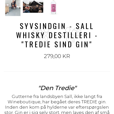
SYVSINDGIN - SALL
WHISKY DESTILLERI -
"TREDIE SIND GIN"
279,00 KR
"Den Tredie"
Gutterne fra landsbyen Sall, ikke langt fra
Wineboutique, har begået deres TREDIE gin.
Inden den kom på hylderne var efterspørgslen
stor. Gin er i sig selv stort, men laves den af små