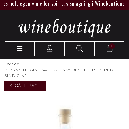
s helt egen vin eller spiritus smagning i Wineboutique eller 
0
Forside
SYVSINDGIN - SALL WHISKY DESTILLERI - "TREDIE
SIND GIN"
GÅ TILBAGE