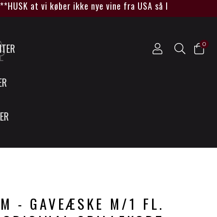
***HUSK at vi køber ikke nye vine fra USA så længe Trump
0
NTER
ER
SER
M - GAVEÆSKE M/1 FL.