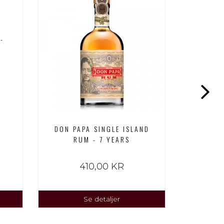
DON PAP
-
POR
DON PAPA SINGLE ISLAND
RUM - 7 YEARS
410,00 KR
Se detaljer