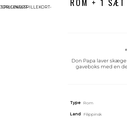
ROM + 1 SÆT
Don Papa laver skæge 
gaveboks med en dejl
Type
Rom
Land
Filippinsk