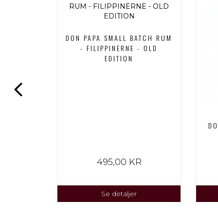
DON PAPA SMALL BATCH RUM
- FILIPPINERNE - OLD
EDITION
KO RUM
DO
LSK ROM
VEÆSKE
R
495,00 KR
Se detaljer