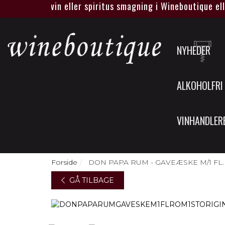
res helt egen vin eller spiritus smagning i Wineboutique ell
NYHEDER
ALKOHOLFRI
VINHANDLER
Forside
DON PAPA RUM - GAVEÆSKE M/1 FL.
GÅ TILBAGE