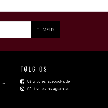
TILMELD
FØLG OS
Gå til vores facebook side
que
Gå til vores Instagram side
Vind med os