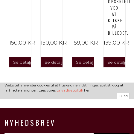
OPSKRIFTE
VED
AT
KLIKKE
PÅ
BILLEDET.
150,00 KR
150,00 KR
159,00 KR
139,00 KR
Se detaljer
Se detaljer
Se detaljer
Se detaljer
Websitet anvender cookies til at huske dine indstillinger, statistik og at
målrette annoncer. Læs vores
privatlivspolitik
her.
Tillad
NYHEDSBREV