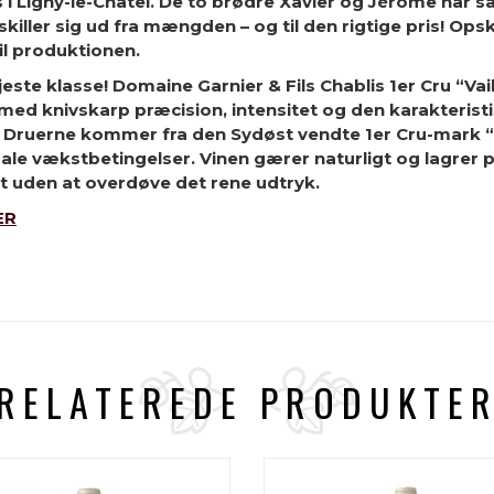
hus i Ligny-le-Châtel. De to brødre Xavier og Jérome har
skiller sig ud fra mængden – og til den rigtige pris! O
l produktionen.
øjeste klasse! Domaine Garnier & Fils Chablis 1er Cru “Vai
med knivskarp præcision, intensitet og den karakterist
 Druerne kommer fra den Sydøst vendte 1er Cru-mark “Va
e vækstbetingelser. Vinen gærer naturligt og lagrer p
et uden at overdøve det rene udtryk.
ER
RELATEREDE PRODUKTE