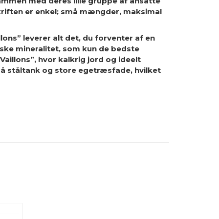
 sammen med deres lille gruppe af ansatte
pskriften er enkel; små mængder, maksimal
llons” leverer alt det, du forventer af en
iske mineralitet, som kun de bedste
illons”, hvor kalkrig jord og ideelt
å ståltank og store egetræsfade, hvilket
R