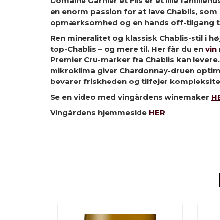
Domaine Garnier et Fils er et lille familie
en enorm passion for at lave Chablis, som 
opmærksomhed og en hands off-tilgang ti
Ren mineralitet og klassisk Chablis-stil i h
top-Chablis – og mere til. Her får du en
vin
Premier Cru-marker fra Chablis kan levere.
mikroklima giver Chardonnay-druen optimal
bevarer friskheden og tilføjer kompleksit
Se en video med vingårdens winemaker
H
Vingårdens hjemmeside
HER