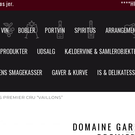
.
****HUSK a
VIN
BOBLER
PORTVIN
SPIRITUS
ARRANGEME
 PRODUKTER
UDSALG
KÆLDERVINE & SAMLEROBJEKT
ENS SMAGEKASSER
GAVER & KURVE
IS & DELIKATES
S PREMIER CRU “VAILLONS”
DOMAINE GARN