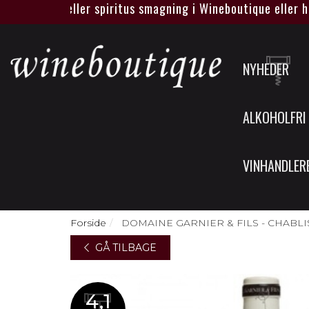
egen vin eller spiritus smagning i Wineboutique eller hos jer
NYHEDER
ALKOHOLFRI
VINHANDLER
Forside
DOMAINE GARNIER & FILS - CHABLI
GÅ TILBAGE
4,1