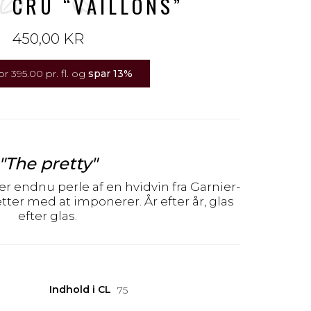
 CRU “VAILLONS”
450,00 KR
r 395.00 pr. fl. og
spar
13
%
"The pretty"
 er endnu perle af en hvidvin fra Garnier-
tter med at imponerer. År efter år, glas
efter glas.
Indhold i CL
75