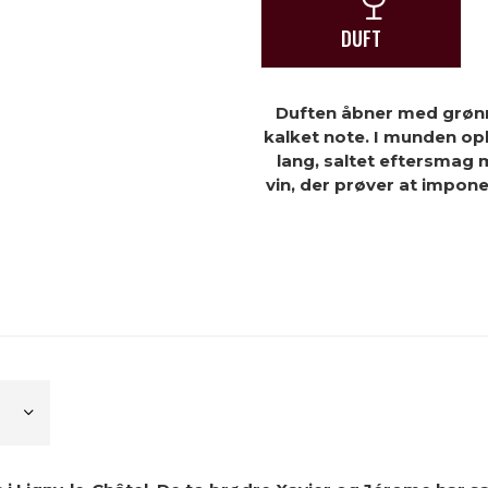
DUFT
Duften åbner med grønne
kalket note. I munden opl
lang, saltet eftersmag m
vin, der prøver at impon