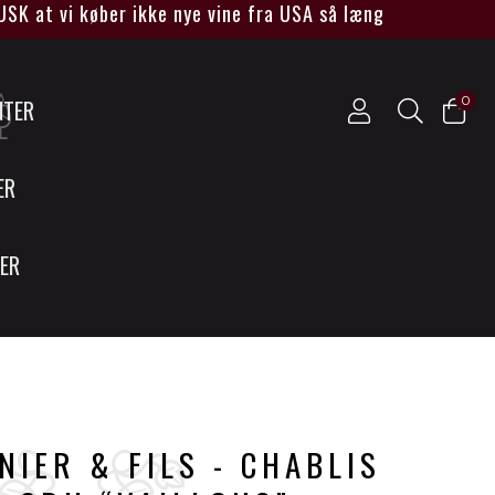
t vi køber ikke nye vine fra USA så længe Trump sidder v
0
NTER
ER
SER
IER & FILS - CHABLIS