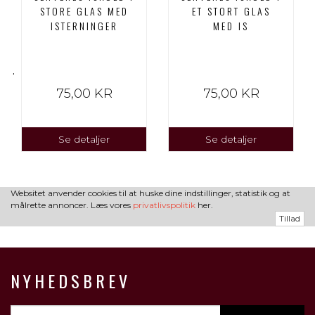
STORE GLAS MED
ET STORT GLAS
ISTERNINGER
MED IS
R..
75,00 KR
75,00 KR
Se detaljer
Se detaljer
Websitet anvender cookies til at huske dine indstillinger, statistik og at
målrette annoncer. Læs vores
privatlivspolitik
her.
Tillad
NYHEDSBREV