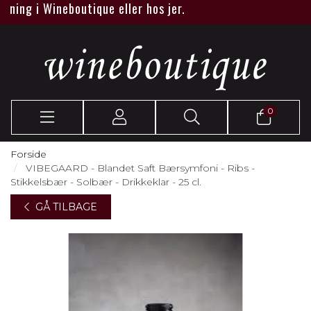
ing i Wineboutique eller hos jer.
0
Forside
VIBEGAARD - Blandet Saft Bærsymfoni - Ribs -
Stikkelsbær - Solbær - Drikkeklar - 25 cl.
GÅ TILBAGE