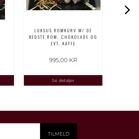
LUKSUS ROMKURV M/ DE
DEJLIG 
BEDSTE ROM, CHOKOLADE OG
OG
EVT. KAFFE
DELIKA
995,00 KR
1
Se detaljer
TILMELD