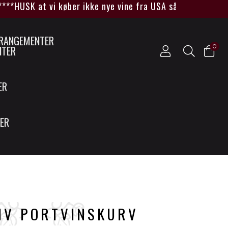
USK at vi køber ikke nye vine fra USA så længe Trump sid
0
NTER
ER
SER
IV PORTVINSKURV