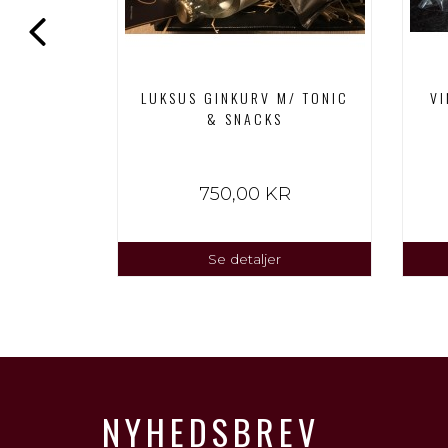
INE VINE
LUKSUS GINKURV M/ TONIC
VI
IGE
& SNACKS
PREMIUM
KR
750,00 KR
Se detaljer
NYHEDSBREV