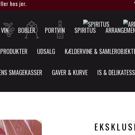
os jer.
****H
VIN
BOBLER
PORTVIN
SPIRITUS
ARRANGEME
 PRODUKTER
UDSALG
KÆLDERVINE & SAMLEROBJEKT
ENS SMAGEKASSER
GAVER & KURVE
IS & DELIKATES
EKSKLUS