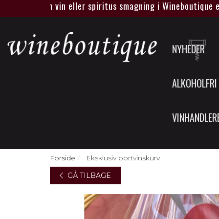
helt egen vin eller spiritus smagning i Wineboutique eller h
NYHEDER
ALKOHOLFRI
VINHANDLER
Forside
Eksklusiv portvinskurv
GÅ TILBAGE