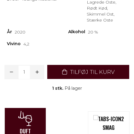
Lagrede Oste,
Rødt Kød,
Skimmel Ost,
Stærke Oste
År
Alkohol
2020
20 %
Vivino
4,2
TILFØJ TIL KURV
1 stk.
På lager
SMAG
DUFT