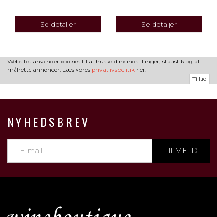
Se detaljer
Se detaljer
Websitet anvender cookies til at huske dine indstillinger, statistik og at
målrette annoncer. Læs vores
privatlivspolitik
her.
Tillad
NYHEDSBREV
TILMELD