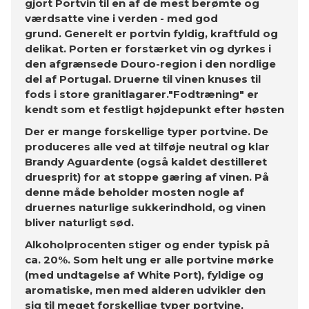
gjort Portvin til en af ​​de mest berømte og
værdsatte vine i verden - med god
grund. Generelt er portvin fyldig, kraftfuld og
delikat. Porten er forstærket vin og dyrkes i
den afgrænsede Douro-region i den nordlige
del af Portugal. Druerne til vinen knuses til
fods i store granitlagarer."Fodtræning" er
kendt som et festligt højdepunkt efter høsten
Der er mange forskellige typer portvine. De
produceres alle ved at tilføje neutral og klar
Brandy Aguardente (også kaldet destilleret
druesprit) for at stoppe gæring af vinen. På
denne måde beholder mosten nogle af
druernes naturlige sukkerindhold, og vinen
bliver naturligt sød.
Alkoholprocenten stiger og ender typisk på
ca. 20%. Som helt ung er alle portvine mørke
(med undtagelse af White Port), fyldige og
aromatiske, men med alderen udvikler den
sig til meget forskellige typer portvine,