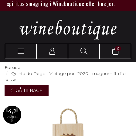
 spiritus smagning i Wineboutique eller hos jer.
0
Forside
Quinta do Pego - Vintage port 2020 - magnum fl. i flot
kasse
GÅ TILBAGE
4,2
VIVINO