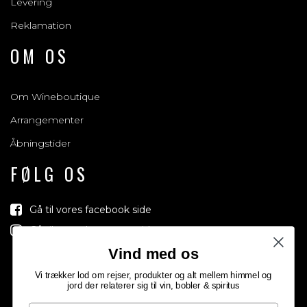
Levering
Reklamation
OM OS
Om Wineboutique
Arrangementer
Åbningstider
FØLG OS
Gå til vores facebook side
Gå til vores Instagram side
Vind med os
Vi trækker lod om rejser, produkter og alt mellem himmel og
jord der relaterer sig til vin, bobler & spiritus