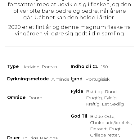
fortsætter med at udvikle sig i flasken, og den
bliver ofte bare bedre og bedre, når årene
går. Uåbnet kan den holde i årtier.
2020 er et fint år og denne magnum flaske fra
vingården vil gøre sig godt i din samling
Type
Indhold i CL
Hedvine, Portvin
150
Dyrkningsmetode
Land
Almindelig
Portugisisk
Fylde
Blød og Rund,
Område
Douro
Frugtig, Fyldig,
Kraftig, Let Sødlig
God Til
Bløde Oste,
Chokolade/konfekt,
Dessert, Frugt,
Grillede retter,
Druer
Touriga Nacional