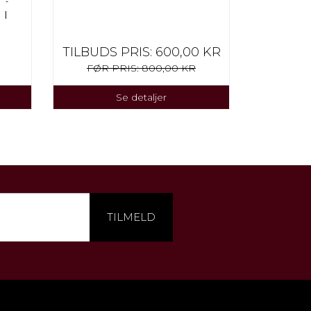
 I
TILBUDS PRIS:
600,00 KR
FØR PRIS:
800,00 KR
Se detaljer
TILMELD