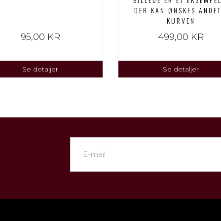
DER KAN ØNSKES ANDET
KURVEN
95,00 KR
499,00 KR
Se detaljer
Se detaljer