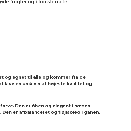
røde frugter og blomsternoter
et og egnet til alle og kommer fra de
lave en unik vin af højeste kvalitet og
lfarve. Den er åben og elegant i næsen
. Den er
afbalanceret og fløjlsblød
i ganen.