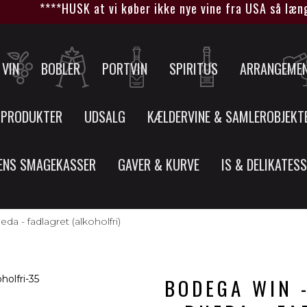
****HUSK at vi køber ikke nye vine fra USA så længe
VIN
BOBLER
PORTVIN
SPIRITUS
ARRANGEME
 PRODUKTER
UDSALG
KÆLDERVINE & SAMLEROBJEKT
ENS SMAGEKASSER
GAVER & KURVE
IS & DELIKATES
 - fadlagret (alkoholfri)
BODEGA WIN 