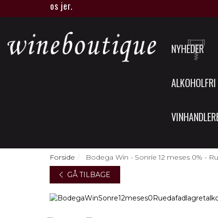
ue eller hos jer.
NYHEDER
ALKOHOLFRI
VINHANDLER
Forside
Bodega Win - Sonríe 12 meses 0% - Rueda
GÅ TILBAGE