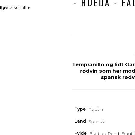
- RUEDA - F
Tempranillo og lidt G
rødvin som har modn
spansk rødvin
Type
Rødvin
Land
Spansk
Fylde
Blød og Rund, Frugtig