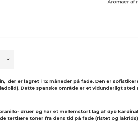
Aromaer af 
in,
der er lagret i 12 måneder på fade.
Den er sofistiker
dolid). Dette spanske område er et vidunderligt sted at 
ranillo-
druer og har et mellemstort lag af dyb kardina
tertiære toner fra dens tid på fade (ristet og lakrids)