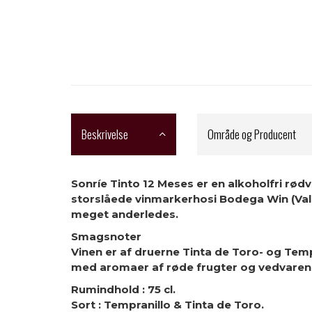
Beskrivelse
Område og Producent
Sonríe Tinto 12 Meses
er en
alkoholfri rødv
storslåede vinmarkerhosi Bodega Win (Valla
meget anderledes.
Smagsnoter
Vinen er af druerne
Tinta de Toro- og Temp
med aromaer af røde frugter og vedvarende 
Rumindhold
: 75 cl.
Sort
: Tempranillo & Tinta de Toro.