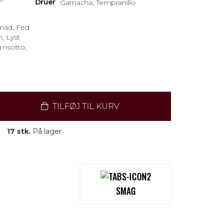
Druer
Garnacha, Tempranillo
emad, Fed
m, Lyst
 risotto,
TILFØJ TIL KURV
17 stk.
På lager
SMAG