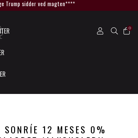
 Trump sidder ved magten****
0
NTER
ER
SER
- SONRÍE 12 MESES 0%