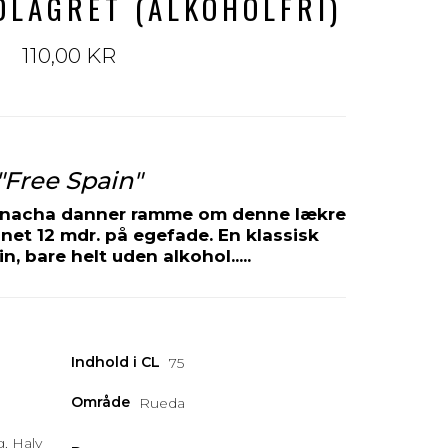
ADLAGRET (ALKOHOLFRI)
110,00 KR
"Free Spain"
arnacha danner ramme om denne lækre
et 12 mdr. på egefade. En klassisk
, bare helt uden alkohol.....
Indhold i CL
75
Område
Rueda
, Halv