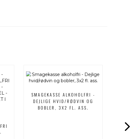
R
SMAGEKASSE ALKOHOLFRI -
ALKOHOL
DEJLIGE HVID/RØDVIN OG
FL. TO
BOBLER, 3X2 FL. ASS.
FRI
-
 -