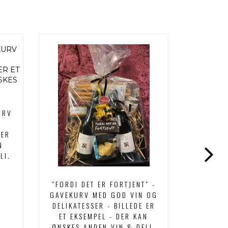
R
URV
 ER
N
LI.
"FORDI DET ER FORTJENT" -
"ALT D
GAVEKURV MED GOD VIN OG
GAVEKUR
DELIKATESSER - BILLEDE ER
DELIKAT
ET EKSEMPEL - DER KAN
ET EK
ØNSKES ANDEN VIN & DELI.
ØNSKES 