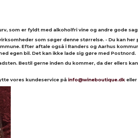
rv, som er fyldt med alkoholfri vine og andre gode sag
virksomheder som søger denne størrelse. - Du kan her p
ommune. Efter aftale også i Randers og Aarhus kommuner
med egen bil. Det kan ikke lade sig gøre med Postnord.
adsten. Bestil gerne inden du kommer, da der ellers kan
enytte vores kundeservice på
info@wineboutique.dk
eller