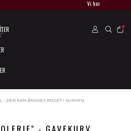
Vi har nu åbent for bi
0
NTER
ER
SER
L - DER KAN ØNSKES ANDET I KURVEN
OLFRIE" - GAVEKURV