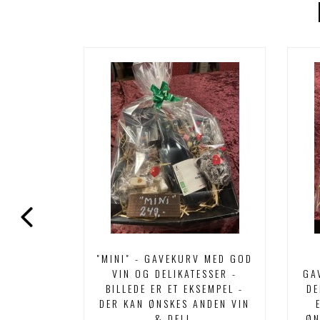
GAVEKURV
"MINI" - GAVEKURV MED GOD
VIN OG
VIN OG DELIKATESSER -
GA
LLEDE ER
BILLEDE ER ET EKSEMPEL -
DE
ER KAN
DER KAN ØNSKES ANDEN VIN
 & DELI.
& DELI.
ØN