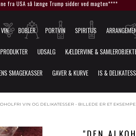
e fra USA så længe Trump sidder ved magten****
VIN
BOBLER
PORTVIN
SPIRITUS
ARRANGEME
 PRODUKTER
UDSALG
KÆLDERVINE & SAMLEROBJEKT
ENS SMAGEKASSER
GAVER & KURVE
IS & DELIKATES
OHOLFRI VIN OG DELIKATESSER - BILLEDE ER ET EKSEMPE
"DEN ALKOH