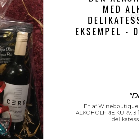
MED AL
DELIKATES
EKSEMPEL - 
"D
En af Wineboutique'
ALKOHOLFRIE KURV, 3 for
delikatess