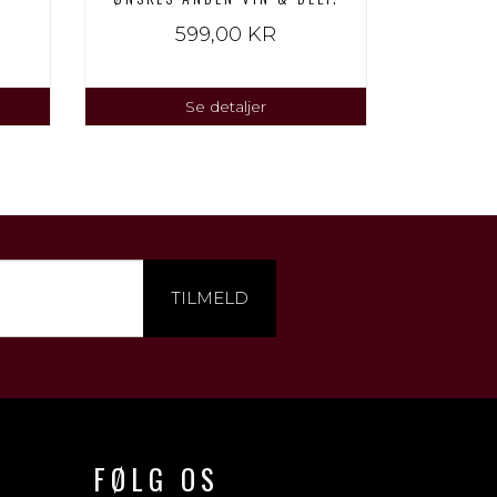
599,00 KR
Se detaljer
TILMELD
FØLG OS