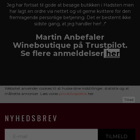
Jeg har fortsat til gode at besøge butikken i Hadsten men
har lagt en ordre via nettet og vil gerne kvittere for den
fremragende personlige betjening. Det er bestemt ikke
sidste gang, at jeg handler her!
.!
"
Martin Anbefaler
Wineboutique på Trustpilot.
Se flere anmeldelse
r
her
Websitet anvender cookies til at huske dine indstillinger, statistik og at
målrette annoncer. Læs vores
privatlivspolitik
her.
Tillad
NYHEDSBREV
TILMELD