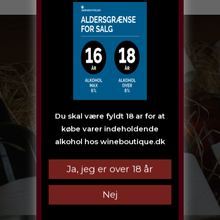
GAVEIDEÉR
Du skal være fyldt 18 ar for at
købe varer indeholdende
Klik her
alkohol hos wineboutique.dk
Ja, jeg er over 18 år
Nej