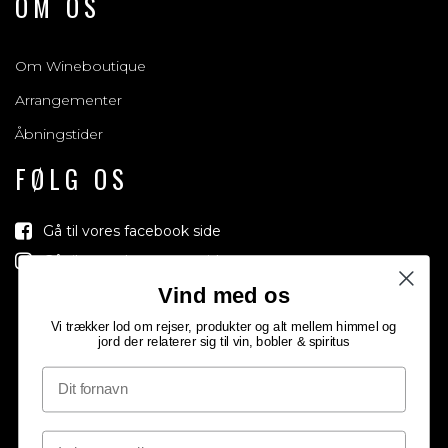
OM OS
Om Wineboutique
Arrangementer
Åbningstider
FØLG OS
Gå til vores facebook side
Gå til vores Instagram side
Vind med os
Vi trækker lod om rejser, produkter og alt mellem himmel og
jord der relaterer sig til vin, bobler & spiritus