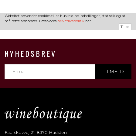
Websitet anvender cookies til at huske dine indstillinger, statistik og at
målrette annoncer. Læs vores
privatlivspolitik
her.
Tillad
NYHEDSBREV
TILMELD
Faurskovvej 21, 8370 Hadsten