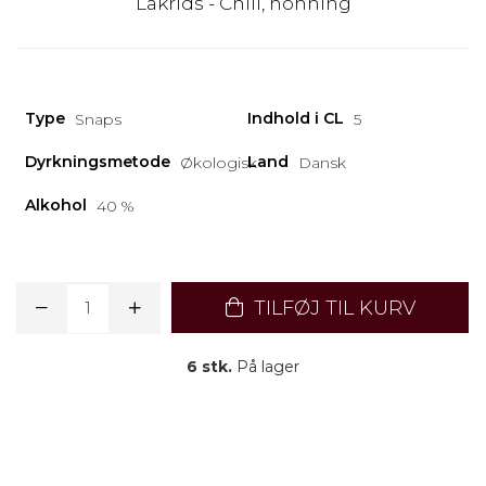
Lakrids - Chili, honning
Type
Indhold i CL
Snaps
5
Dyrkningsmetode
Land
Økologisk
Dansk
Alkohol
40 %
TILFØJ TIL KURV
6 stk.
På lager