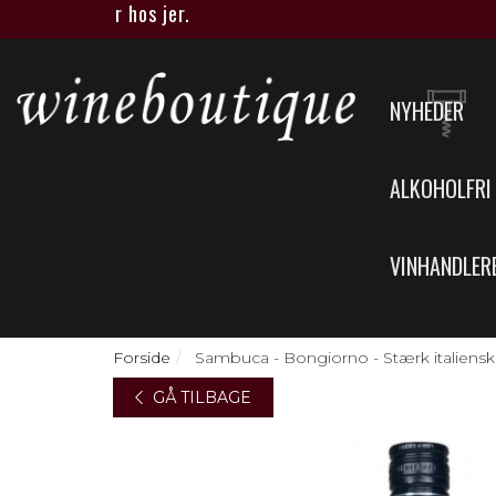
que eller hos jer.
NYHEDER
ALKOHOLFRI
VINHANDLER
Forside
Sambuca - Bongiorno - Stærk italiensk 
GÅ TILBAGE