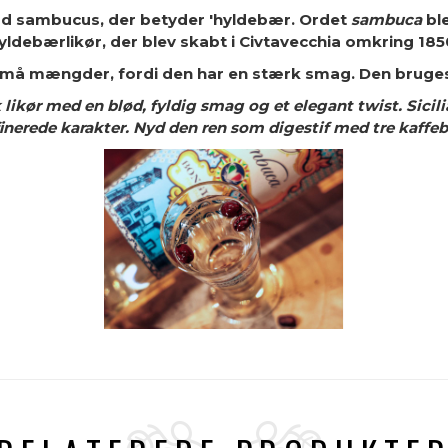
rd sambucus
, der betyder 'hyldebær.
Ordet
sambuca
ble
yldebærlikør, der blev skabt i Civtavecchia
omkring 185
må mængder, fordi den har en stærk smag. Den bruges 
ikør med en blød, fyldig smag og et elegant twist. Sicili
nerede karakter. Nyd den ren som digestif med tre kaffe