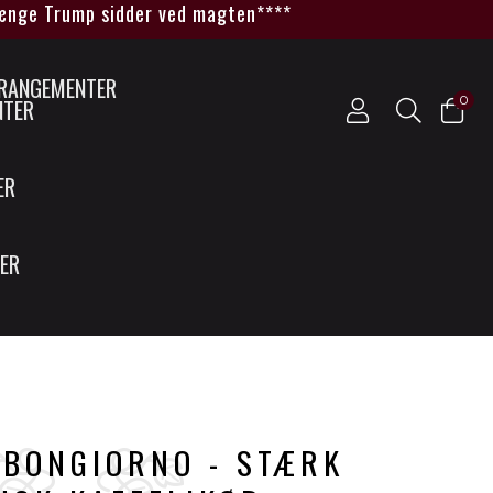
 Trump sidder ved magten****
0
NTER
ER
SER
 BONGIORNO - STÆRK