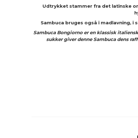
Udtrykket stammer fra det latinske
o
h
Sambuca bruges også i madlavning, i s
Sambuca Bongiorno er en klassisk italiensk l
sukker giver denne Sambuca dens raffi