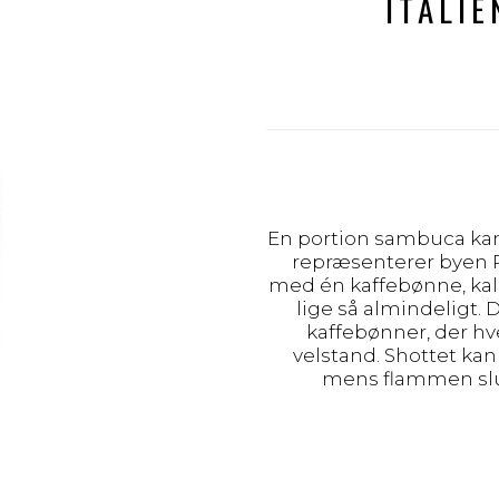
ITALI
En portion sambuca kan
repræsenterer byen 
med én kaffebønne, ka
lige så almindeligt. 
kaffebønner, der h
velstand.
Shottet kan
mens flammen slu