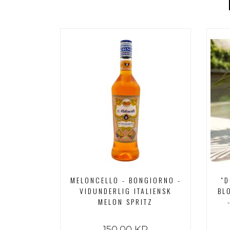
MELONCELLO - BONGIORNO -
"D
VIDUNDERLIG ITALIENSK
BL
MELON SPRITZ
150,00 KR