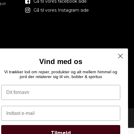
Gå til vores facebook side
que
Gå til vores Instagram side
Vind med os
Vi trækker lod om rejser, produkter og alt mellem himmel og
jord der relaterer sig til vin, bobler & spiritus
Tilmeld