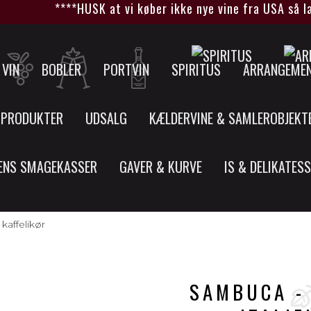
****HUSK at vi køber ikke nye vine fra USA så længe
VIN
BOBLER
PORTVIN
SPIRITUS
ARRANGEME
 PRODUKTER
UDSALG
KÆLDERVINE & SAMLEROBJEKT
ENS SMAGEKASSER
GAVER & KURVE
IS & DELIKATES
kaffelikør
SAMBUCA -