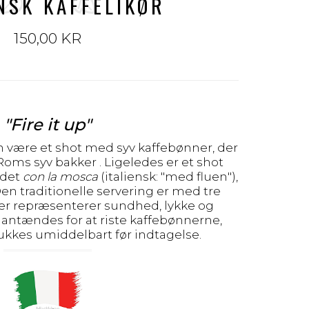
ENSK KAFFELIKØR
150,00 KR
"Fire it up"
 være et shot med syv kaffebønner, der
Roms syv bakker
. Ligeledes er et shot
ldet
con la mosca
(italiensk: "med fluen"),
Den traditionelle servering er med tre
ver repræsenterer sundhed, lykke og
 antændes for at riste kaffebønnerne,
kkes umiddelbart før indtagelse.