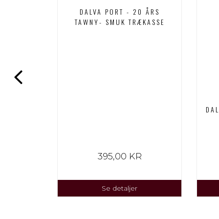
DALVA PORT - 20 ÅRS
TAWNY- SMUK TRÆKASSE
 PORT
DAL
R
395,00 KR
Se detaljer