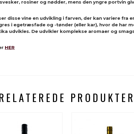
svesker, rosiner og nødder, mens den yngre portvin giv
r disse vine en udvikling i farven, der kan variere fra e
 lagres i egetræsfade og -tønder (eller kar), hvor de ha
tika udvikles. De udvikler komplekse aromaer og smagsnu
er
HER
RELATEREDE PRODUKTE