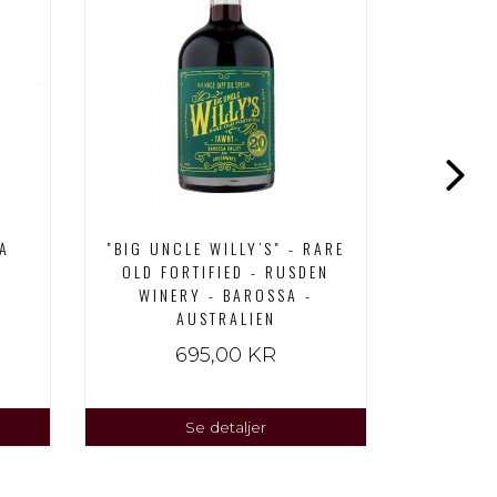
TA
"BIG UNCLE WILLY’S" - RARE
DALVA P
OLD FORTIFIED - RUSDEN
WINERY - BAROSSA -
AUSTRALIEN
695,00 KR
2
Se detaljer