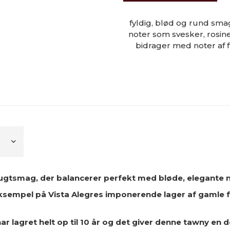
fyldig, blød og rund sma
noter som svesker, rosin
bidrager med noter af 
ugtsmag, der balancerer perfekt med bløde, elegante n
sempel på Vista Alegres imponerende lager af gamle f
r lagret helt op til 10 år og det giver denne tawny en 