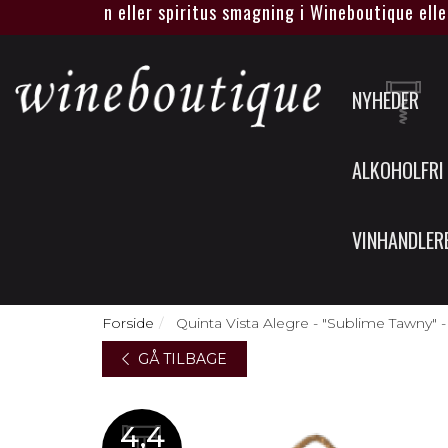
t egen vin eller spiritus smagning i Wineboutique eller hos 
NYHEDER
ALKOHOLFRI
VINHANDLER
Forside
Quinta Vista Alegre - "Sublime Tawny" -
GÅ TILBAGE
4,4