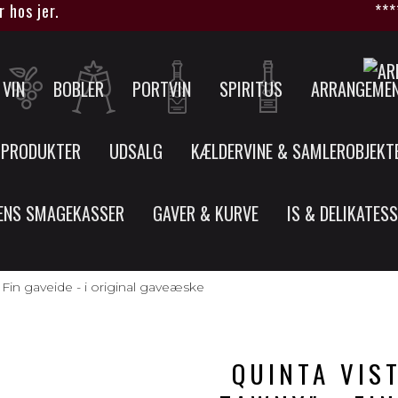
jer.
****HUSK
VIN
BOBLER
PORTVIN
SPIRITUS
ARRANGEME
 PRODUKTER
UDSALG
KÆLDERVINE & SAMLEROBJEKT
ENS SMAGEKASSER
GAVER & KURVE
IS & DELIKATES
 Fin gaveide - i original gaveæske
QUINTA VIS