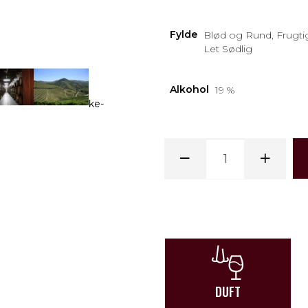
Fylde
Blød og Rund, Frugtig
Let Sødlig
Alkohol
19 %
DUFT