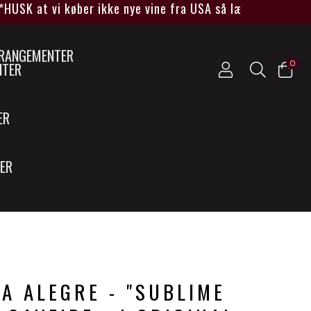
 at vi køber ikke nye vine fra USA så længe Trump sidder
0
NTER
ER
SER
TA ALEGRE - "SUBLIME