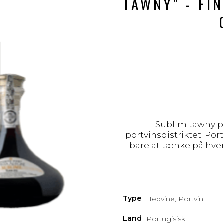
TAWNY" - FIN
Sublim tawny po
portvinsdistriktet. Po
bare at tænke på hve
Type
Hedvine, Portvin
Land
Portugisisk