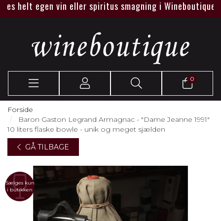
 helt egen vin eller spiritus smagning i Wineboutique eller 
0
Forside
Baron Gaston Legrand Armagnac - "Dame Jeanne 1991"
10 liters flaske bowle - unik og meget sjælden
GÅ TILBAGE
Sælges kun
i butikken