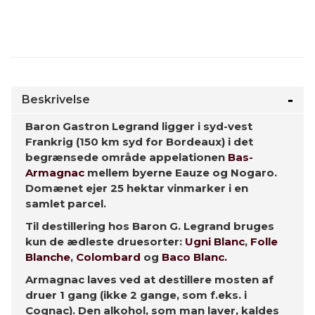
Beskrivelse
Baron Gastron Legrand ligger i syd-vest
Frankrig (150 km syd for Bordeaux) i det
begrænsede område appelationen
Bas-
Armagnac
mellem byerne Eauze og Nogaro.
Domænet ejer 25 hektar vinmarker i en
samlet parcel.
Til destillering hos Baron G. Legrand bruges
kun de ædleste druesorter:
Ugni Blanc
,
Folle
Blanche
,
Colombard
og
Baco Blanc.
Armagnac laves ved at destillere mosten af
druer 1 gang (ikke 2 gange, som f.eks. i
Cognac). Den alkohol, som man laver, kaldes