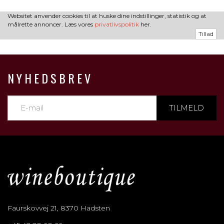
Websitet anvender cookies til at huske dine indstillinger, statistik og at
målrette annoncer. Læs vores
privatlivspolitik
her.
Tillad
NYHEDSBREV
TILMELD
Faurskovvej 21, 8370 Hadsten