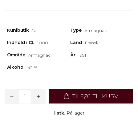
Kunibutik
Type
Ja
Armagnac
Indhold i CL
Land
1000
Fransk
Område
År
Armagnac
1991
Alkohol
42 %
TILFØJ TIL KURV
1 stk.
På lager