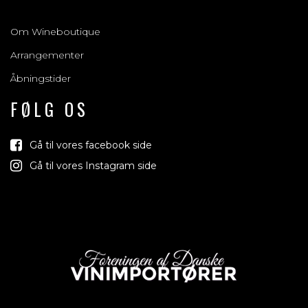
Om Wineboutique
Arrangementer
Åbningstider
FØLG OS
Gå til vores facebook side
Gå til vores Instagram side
Vind med os
Vi trækker lod om rejser, produkter og alt mellem himmel o
jord der relaterer sig til vin, bobler & spiritus