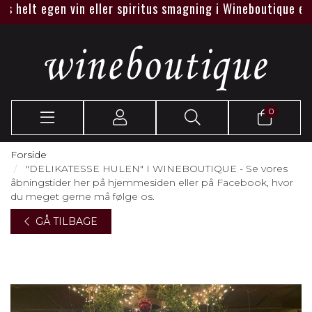
elt egen vin eller spiritus smagning i Wineboutique eller ho
0
Forside
"DELIKATESSE HULEN" I WINEBOUTIQUE - Se vores
åbningstider her på hjemmesiden eller på Facebook, hvor
du meget gerne må følge os.
GÅ TILBAGE