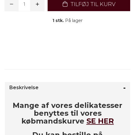
TILFØJ TIL KURV
1 stk.
På lager
Beskrivelse
Mange af vores delikatesser
benyttes til vores
købmandskurve
SE HER
Du kan bestille på