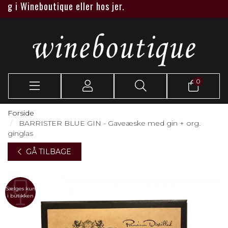
g i Wineboutique eller hos jer.
0
Forside
BARRISTER BLUE GIN - Gaveæske med gin + org.
ginglas
GÅ TILBAGE
Sælges kun
i butikken