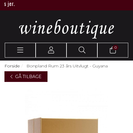
jer.
0
Forside
Bonpland Rum 23 års Uitvlugt - Guyana
GÅ TILBAGE