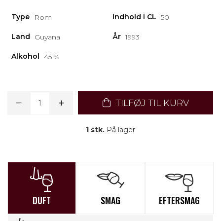
Type
Indhold i CL
Rom
50
Land
År
Guyana
1993
Alkohol
45 %
TILFØJ TIL KURV
1 stk.
På lager
DUFT
SMAG
EFTERSMAG