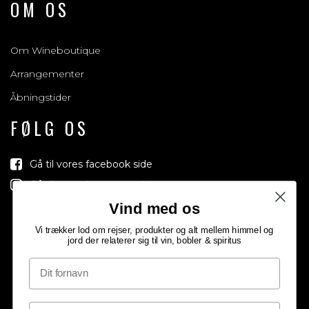
OM OS
Om Wineboutique
Arrangementer
Åbningstider
FØLG OS
Gå til vores facebook side
Gå til vores Instagram side
Vind med os
Vi trækker lod om rejser, produkter og alt mellem himmel og
jord der relaterer sig til vin, bobler & spiritus