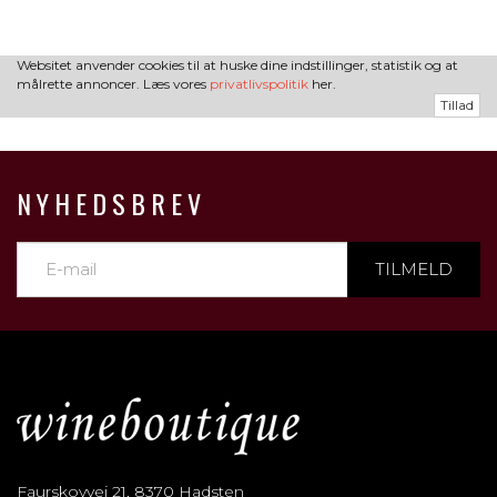
Websitet anvender cookies til at huske dine indstillinger, statistik og at
målrette annoncer. Læs vores
privatlivspolitik
her.
Tillad
NYHEDSBREV
TILMELD
Faurskovvej 21, 8370 Hadsten