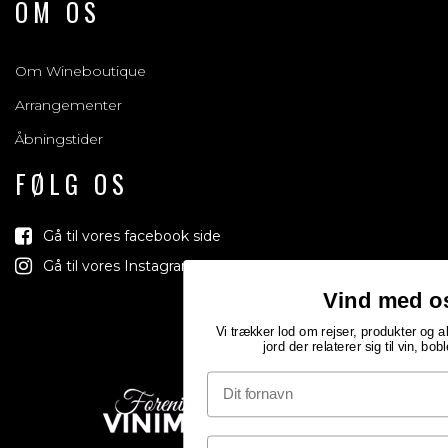
OM OS
Om Wineboutique
Arrangementer
Åbningstider
FØLG OS
Gå til vores facebook side
Gå til vores Instagram side
Vind med os
Vi trækker lod om rejser, produkter og alt mellem himmel og
jord der relaterer sig til vin, bobler & spiritus