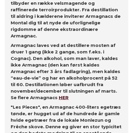
tilbyder en række velsmagende og
raffinerede terroirprodukter. Fra destillation
til aldring i kælderene inviterer Armagnacs de
Montal dig til at nyde de uforlignelige
rigdomme af denne ekstraordinære
Armagnac.
Armagnac laves ved at destillere mosten af
druer 1 gang (ikke 2 gange, som f.eks. i
Cognac). Den alkohol, som man laver, kaldes
ikke Armagnac (den kan først kaldes
Armagnac efter 3 års fadlagring), men kaldes
“eau-de-vie” og har en alkoholprocent på 52
til 60. Destillationen løber uafbrudt fra
november/december til slutningen af marts.
Se flere Armagnacs
HER
"Les Pieces", en Armagnac 400-liters egetræs
tønde, er hugget ud af de hundrede år gamle
hvide egetræer fra de lokale Monlezun og
Frêche skove. Denne eg giver en stor typicitet