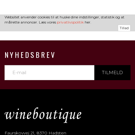
Websitet anvender cookies til at huske dine indstillinger, statistik og at
målrette annoncer. Læs vores
privatlivspolitik
her.
Tillad
NYHEDSBREV
TILMELD
Faurskovvej 21, 8370 Hadsten