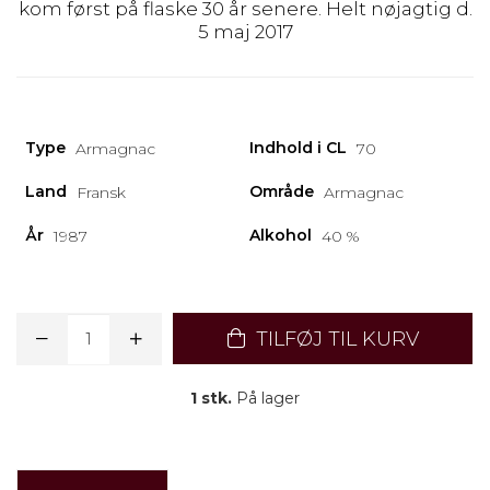
kom først på flaske 30 år senere. Helt nøjagtig d.
5 maj 2017
Type
Indhold i CL
Armagnac
70
Land
Område
Fransk
Armagnac
År
Alkohol
1987
40 %
TILFØJ TIL KURV
1 stk.
På lager