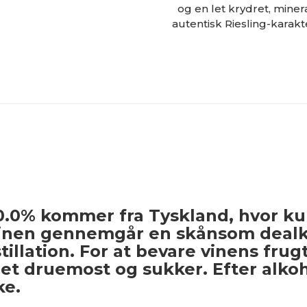
og en let krydret, miner
autentisk Riesling-karakt
0.0% kommer fra Tyskland, hvor ku
Vinen gennemgår en skånsom dealko
llation. For at bevare vinens frugt
t druemost og sukker. Efter alkoho
ke.