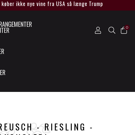
ber ikke nye vine fra USA så længe Trump sidder ved magt
0
NTER
ER
SER
EUSCH - RIESLING -