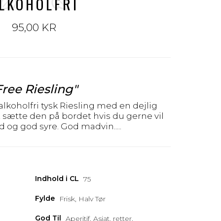
LKOHOLFRI
95,00 KR
Free Riesling"
alkoholfri tysk Riesling med en dejlig
 sætte den på bordet hvis du gerne vil
d og god syre. God madvin.....
Indhold i CL
75
Fylde
Frisk, Halv Tør
God Til
Aperitif, Asiat. retter,