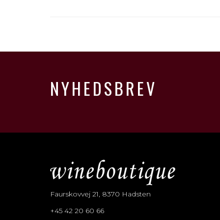
NYHEDSBREV
Faurskovvej 21, 8370 Hadsten
+45 42 20 60 66