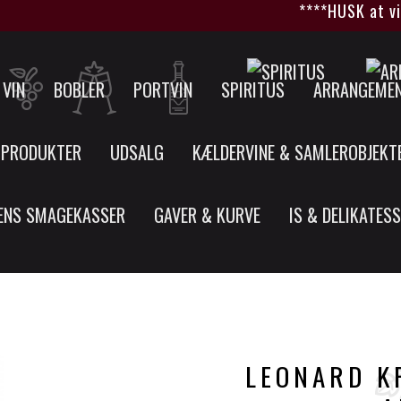
****HUSK at vi kø
VIN
BOBLER
PORTVIN
SPIRITUS
ARRANGEME
 PRODUKTER
UDSALG
KÆLDERVINE & SAMLEROBJEKT
ENS SMAGEKASSER
GAVER & KURVE
IS & DELIKATES
LEONARD KR