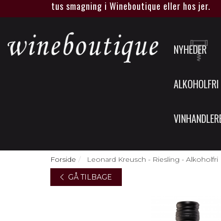
 eller spiritus smagning i Wineboutique eller hos jer.
NYHEDER
ALKOHOLFRI
VINHANDLER
Forside
Leonard Kreusch - Riesling - Alkoholfri
GÅ TILBAGE