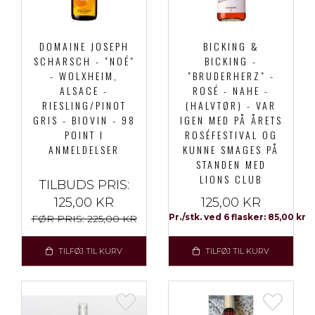
DOMAINE JOSEPH
BICKING &
SCHARSCH - "NOÉ"
BICKING -
- WOLXHEIM,
"BRUDERHERZ" -
ALSACE -
ROSÉ - NAHE -
RIESLING/PINOT
(HALVTØR) - VAR
GRIS - BIOVIN - 98
IGEN MED PÅ ÅRETS
POINT I
ROSÉFESTIVAL OG
ANMELDELSER
KUNNE SMAGES PÅ
STANDEN MED
LIONS CLUB
TILBUDS PRIS:
125,00 KR
125,00 KR
Pr./stk. ved 6 flasker: 85,00 kr
FØR PRIS:
225,00 KR
TILFØJ TIL KURV
TILFØJ TIL KURV