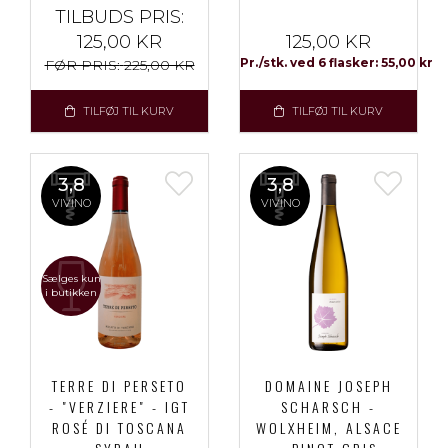
TILBUDS PRIS:
125,00 KR
125,00 KR
Pr./stk. ved 6 flasker: 55,00 kr
FØR PRIS:
225,00 KR
TILFØJ TIL KURV
TILFØJ TIL KURV
3,8
3,8
VIVINO
VIVINO
Sælges kun
i butikken
TERRE DI PERSETO
DOMAINE JOSEPH
- "VERZIERE" - IGT
SCHARSCH -
ROSÉ DI TOSCANA
WOLXHEIM, ALSACE