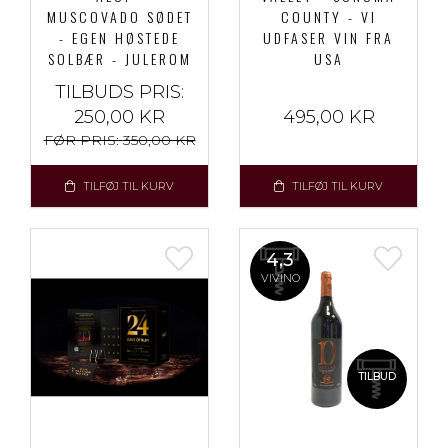
MUSCOVADO SØDET
COUNTY - VI
- EGEN HØSTEDE
UDFASER VIN FRA
SOLBÆR - JULEROM
USA
TILBUDS PRIS:
250,00 KR
495,00 KR
FØR PRIS:
350,00 KR
TILFØJ TIL KURV
TILFØJ TIL KURV
4,3
VIVINO
TILBUD