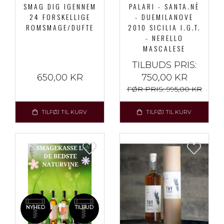
SMAG DIG IGENNEM
PALARI - SANTA.NÈ
24 FORSKELLIGE
- DUEMILANOVE
ROMSMAGE/DUFTE
2010 SICILIA I.G.T.
- NERELLO
MASCALESE
TILBUDS PRIS:
650,00 KR
750,00 KR
FØR PRIS:
995,00 KR
TILFØJ TIL KURV
TILFØJ TIL KURV
NYHED
TILBUD