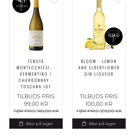
4,1
VIVINO
TILBUD
TENUTA
BLOOM - LEMON
MONTECCHIESI, -
AND ELDERFLOWER
VERMENTINO /
GIN LIQUEUR
CHARDONNAY -
TOSCANA IGT
TILBUDS PRIS:
TILBUDS PRIS:
99,00 KR
100,00 KR
FØR PRIS:
160,00 KR
FØR PRIS:
295,00 KR
Ikke på lager
Ikke på lager