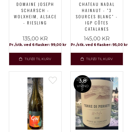
DOMAINE JOSEPH
CHATEAU NADAL
SCHARSCH -
HAINAUT - "3
WOLXHEIM, ALSACE
SOURCES BLANC" -
- RIESLING
IGP CÔTES
CATALANES
135,00 KR
145,00 KR
Pr./stk. ved 6 flasker: 99,00 kr
Pr./stk. ved 6 flasker: 95,00 kr
TILFØJ TIL KURV
TILFØJ TIL KURV
3,8
VIVINO