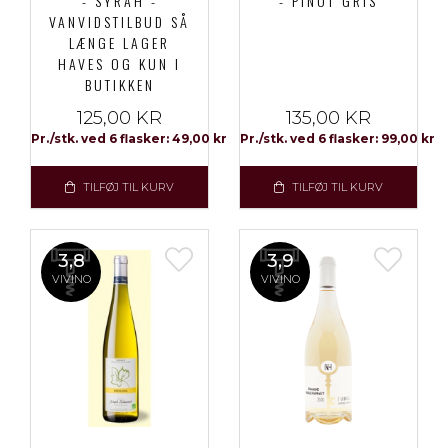
- SYRAH -
- PINOT GRIS
VANVIDSTILBUD SÅ
LÆNGE LAGER
HAVES OG KUN I
BUTIKKEN
125,00 KR
135,00 KR
Pr./stk. ved 6 flasker: 49,00 kr
Pr./stk. ved 6 flasker: 99,00 kr
TILFØJ TIL KURV
TILFØJ TIL KURV
3,8
3,9
VIVINO
VIVINO