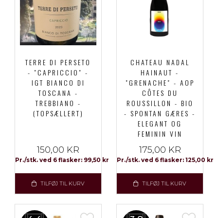
TERRE DI PERSETO
CHATEAU NADAL
- "CAPRICCIO" -
HAINAUT -
IGT BIANCO DI
"GRENACHE" - AOP
TOSCANA -
CÔTES DU
TREBBIANO -
ROUSSILLON - BIO
(TOPSÆLLERT)
- SPONTAN GÆRES -
ELEGANT OG
FEMININ VIN
150,00 KR
175,00 KR
Pr./stk. ved 6 flasker: 99,50 kr
Pr./stk. ved 6 flasker: 125,00 kr
TILFØJ TIL KURV
TILFØJ TIL KURV