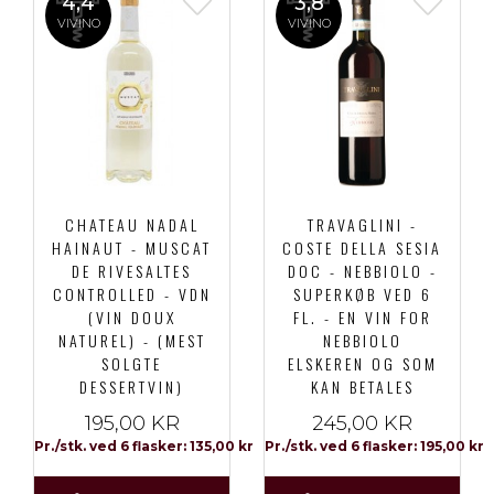
4,4
3,8
VIVINO
VIVINO
CHATEAU NADAL
TRAVAGLINI -
HAINAUT - MUSCAT
COSTE DELLA SESIA
DE RIVESALTES
DOC - NEBBIOLO -
CONTROLLED - VDN
SUPERKØB VED 6
(VIN DOUX
FL. - EN VIN FOR
NATUREL) - (MEST
NEBBIOLO
SOLGTE
ELSKEREN OG SOM
DESSERTVIN)
KAN BETALES
195,00 KR
245,00 KR
Pr./stk. ved 6 flasker: 135,00 kr
Pr./stk. ved 6 flasker: 195,00 kr