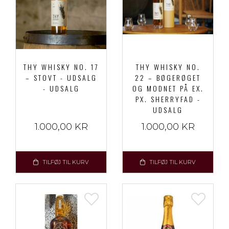
THY WHISKY NO. 17
THY WHISKY NO.
– STOVT - UDSALG
22 – BØGERØGET
- UDSALG
OG MODNET PÅ EX.
PX. SHERRYFAD -
UDSALG
1.000,00 KR
1.000,00 KR
TILFØJ TIL KURV
TILFØJ TIL KURV