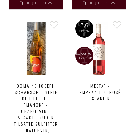
TILFØJ TIL KURV
TILFØJ TIL KURV
3,6
VIVINO
Sælges kun
i butikken
DOMAINE JOSEPH
"MESTA" -
SCHARSCH - SERIE
TEMPRANILLO ROSÉ
DE LIBERTÉ -
- SPANIEN
"MANON" -
ORANGEVIN -
ALSACE - (UDEN
TILSATTE SULFITTER
- NATURVIN)