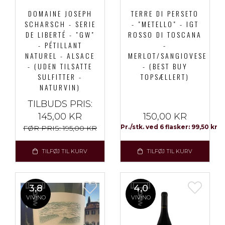
DOMAINE JOSEPH
TERRE DI PERSETO
SCHARSCH - SERIE
- "METELLO" - IGT
DE LIBERTÉ - "GW"
ROSSO DI TOSCANA
- PÉTILLANT
-
NATUREL - ALSACE
MERLOT/SANGIOVESE
- (UDEN TILSATTE
- (BEST BUY
SULFITTER -
TOPSÆLLERT)
NATURVIN)
TILBUDS PRIS:
145,00 KR
150,00 KR
Pr./stk. ved 6 flasker: 99,50 kr
FØR PRIS:
195,00 KR
TILFØJ TIL KURV
TILFØJ TIL KURV
3,8
4,0
VIVINO
VIVINO