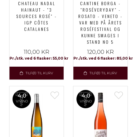
CHATEAU NADAL
CANTINE BORGA -
HAINAUT - "3
"ROSÉVERYDAY" -
SOURCES ROSÉ" -
ROSATO - VENETO -
IGP CÔTES
VAR MED PÅ ÅRETS
CATALANES
ROSÉFESTIVAL OG
KUNNE SMAGES I
STAND NO 5
110,00 KR
120,00 KR
Pr./stk. ved 6 flasker: 55,00 kr
Pr./stk. ved 6 flasker: 85,00 kr
TILFØJ TIL KURV
TILFØJ TIL KURV
4,0
4,0
VIVINO
VIVINO