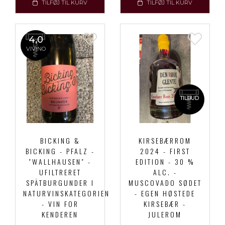
TILFØJ TIL KURV
TILFØJ TIL KURV
4,0
VIVINO
TILBUD
BICKING &
KIRSEBÆRROM
BICKING - PFALZ -
2024 - FIRST
"WALLHAUSEN" -
EDITION - 30 %
UFILTRERET
ALC. -
SPÄTBURGUNDER I
MUSCOVADO SØDET
NATURVINSKATEGORIEN
- EGEN HØSTEDE
- VIN FOR
KIRSEBÆR -
KENDEREN
JULEROM