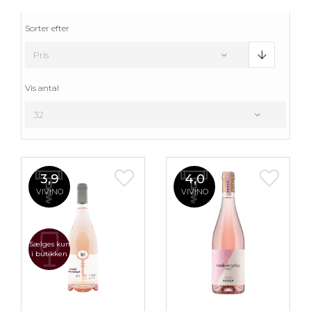
Sorter efter
Vis antal
3,9
4,0
VIVINO
VIVINO
Sælges kun
i butikken