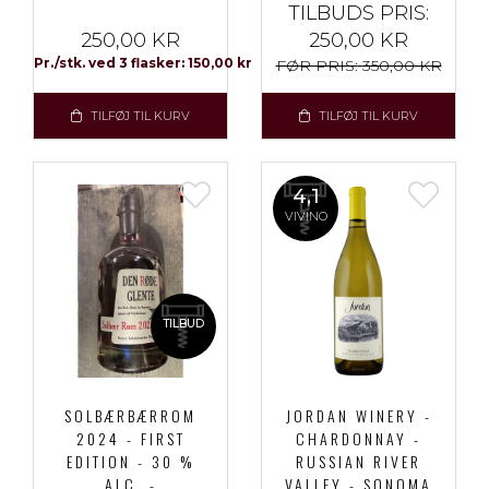
TILBUDS PRIS:
250,00 KR
250,00 KR
Pr./stk. ved 3 flasker: 150,00 kr
FØR PRIS:
350,00 KR
TILFØJ TIL KURV
TILFØJ TIL KURV
4,1
VIVINO
TILBUD
SOLBÆRBÆRROM
JORDAN WINERY -
2024 - FIRST
CHARDONNAY -
EDITION - 30 %
RUSSIAN RIVER
ALC. -
VALLEY - SONOMA