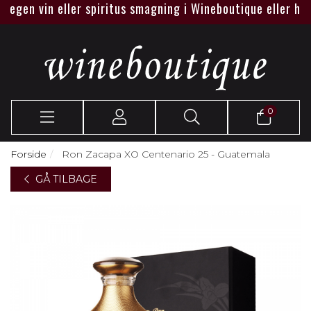
 egen vin eller spiritus smagning i Wineboutique eller hos j
0
Forside
Ron Zacapa XO Centenario 25 - Guatemala
GÅ TILBAGE