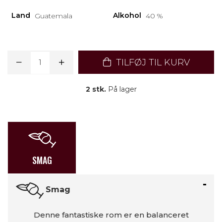
Land
Alkohol
Guatemala
40 %
TILFØJ TIL KURV
2 stk.
På lager
SMAG
Smag
Denne fantastiske rom er en balanceret