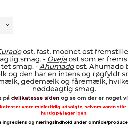
Curado
ost, fast, modnet ost fremsti
agtig smag. -
Oveja
ost som er fremst
ltet smag. -
Ahumado
ost. Ahumado b
lk og den har en intens og røgfyldt s
mælk, gedemælk og fåremælk, hvilke
nøddeagtig smag.
e på
delikatesse siden
og se om der er noget vi
katesser være midlertidig udsolgte, selvom varen står t
hurtig på lager igen.
e ingrediens og næringsindhold under område/produce