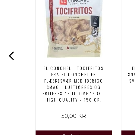
HORIZO
EL CONCHEL - TOCIFRITOS
E
- HIGH
FRA EL CONCHEL ER
SN
 GR.
FLÆSKESVÆR MED IBERICO
SV
SMAG - LUFTTØRRES OG
FRITERES AF TO OMGANGE -
HIGH QUALITY - 150 GR.
50,00 KR