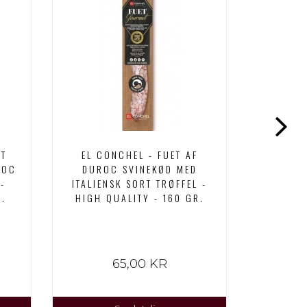
ET
EL CONCHEL - FUET AF
JAMON 
ROC
DUROC SVINEKØD MED
SKIVES
-
ITALIENSK SORT TRØFFEL -
FRITGÅE
R.
HIGH QUALITY - 160 GR.
HIGH 
65,00 KR