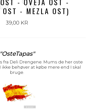
OST - OVEJA OST -
OST - MEZLA OST)
39,00 KR
"OsteTapas"
as fra Deli Drengene. Mums de her oste
I ikke behøver at købe mere end I skal
bruge.