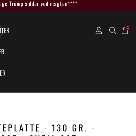
 Trump sidder ved magten****
0
NTER
ER
SER
EPLATTE - 130 GR. -