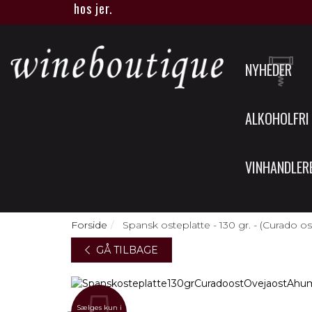
ue eller hos jer.
NYHEDER
ALKOHOLFRI
VINHANDLER
Forside
Spansk osteplatte - 130 gr. - (Curado os
GÅ TILBAGE
Sælges kun i