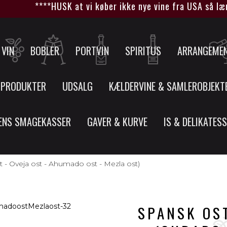
****HUSK at vi køber ikke nye vine fra USA så længe
VIN
BOBLER
PORTVIN
SPIRITUS
ARRANGEME
 PRODUKTER
UDSALG
KÆLDERVINE & SAMLEROBJEKT
ENS SMAGEKASSER
GAVER & KURVE
IS & DELIKATES
t - Oveja ost - Ahumado ost - Mezla ost)
SPANSK OST