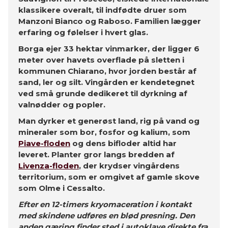
klassikere overalt, til indfødte druer som
Manzoni Bianco og Raboso. Familien lægger
erfaring og følelser i hvert glas.
Borga ejer 33 hektar vinmarker, der ligger 6
meter over havets overflade på sletten i
kommunen Chiarano, hvor jorden består af
sand, ler og silt. Vingården er kendetegnet
ved små grunde dedikeret til dyrkning af
valnødder og popler.
Man dyrker et generøst land, rig på vand og
mineraler som bor, fosfor og kalium, som
Piave-floden
og dens bifloder altid har
leveret.
Planter gror langs bredden af
Livenza-floden
, der krydser vingårdens
territorium, som er omgivet af gamle skove
som Olme i Cessalto.
Efter en 12-timers kryomaceration i kontakt
med skindene udføres en blød presning. Den
anden gæring finder sted i autoklave direkte fra