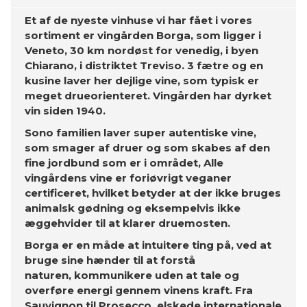
Et af de nyeste vinhuse vi har fået i vores
sortiment er vingården Borga, som ligger i
Veneto, 30 km nordøst for venedig, i byen
Chiarano, i distriktet Treviso. 3 fætre og en
kusine laver her dejlige vine, som typisk er
meget drueorienteret. Vingården har dyrket
vin siden 1940.
Sono familien laver super autentiske vine,
som smager af druer og som skabes af den
fine jordbund som er i området, Alle
vingårdens vine er foriøvrigt veganer
certificeret, hvilket betyder at der ikke bruges
animalsk gødning og eksempelvis ikke
æggehvider til at klarer druemosten.
Borga er en måde at intuitere ting på, ved at
bruge sine hænder til at forstå
naturen, kommunikere uden at tale og
overføre energi gennem vinens kraft.
Fra
Sauvignon til Prosecco, elskede internationale