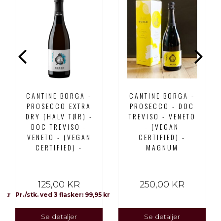
CANTINE BORGA -
CANTINE BORGA -
PROSECCO EXTRA
PROSECCO - DOC
DRY (HALV TØR) -
TREVISO - VENETO
DOC TREVISO -
- (VEGAN
VENETO - (VEGAN
CERTIFIED) -
CERTIFIED) -
MAGNUM
125,00 KR
250,00 KR
0 kr
Pr./stk. ved 3 flasker: 99,95 kr
Se detaljer
Se detaljer