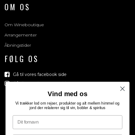
OM OS
Om Wineboutique
Arrangementer
Åbningstider
FØLG OS
Gå til vores facebook side
Gå til vores Instagram side
Vind med os
Vi trækker lod om rejser, produkter og alt mellem himmel og
jord der relaterer sig til vin, bobler & spiritus