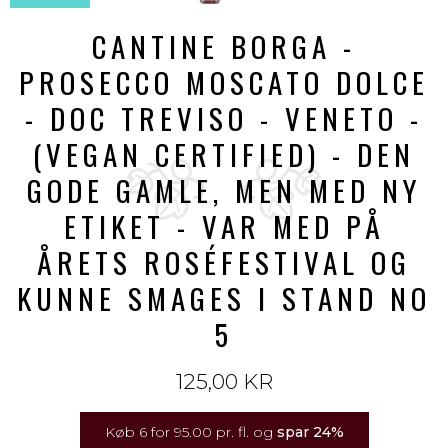
CANTINE BORGA -
PROSECCO MOSCATO DOLCE
- DOC TREVISO - VENETO -
(VEGAN CERTIFIED) - DEN
GODE GAMLE, MEN MED NY
ETIKET - VAR MED PÅ
ÅRETS ROSÉFESTIVAL OG
KUNNE SMAGES I STAND NO
5
125,00 KR
Køb 6 for 95.00 pr. fl. og
spar
24
%