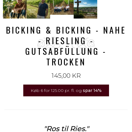
BICKING & BICKING - NAHE
- RIESLING -
GUTSABFÜLLUNG -
TROCKEN
145,00 KR
Køb 6 for 125.00 pr. fl. og
spar
14
%
"Ros til Ries."