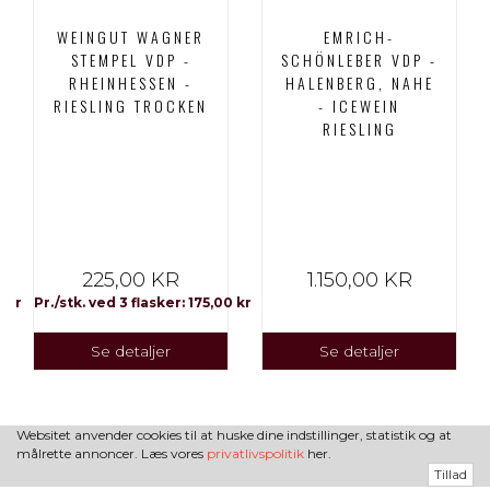
WEINGUT WAGNER
EMRICH-
STEMPEL VDP -
SCHÖNLEBER VDP -
RHEINHESSEN -
HALENBERG, NAHE
RIESLING TROCKEN
- ICEWEIN
RIESLING
225,00 KR
1.150,00 KR
0 kr
Pr./stk. ved 3 flasker: 175,00 kr
Se detaljer
Se detaljer
Websitet anvender cookies til at huske dine indstillinger, statistik og at
målrette annoncer. Læs vores
privatlivspolitik
her.
Tillad