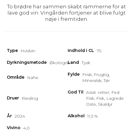
To brødre har sammen skabt rammerne for at
lave god vin. Vingården fortjener at blive fulgt
nøje i fremtiden.
Type
Indhold i CL
Hvidvin
75
Dyrkningsmetode
Land
Økologisk
Tysk
Fylde
Frisk, Frugtig,
Område
Nahe
Mineralsk, Tør
God Til
Asiat. retter, Fed
Druer
Riesling
Fisk, Fisk, Lagrede
Oste, Skaldyr
År
Alkohol
2024
11,5 %
Vivino
4,0