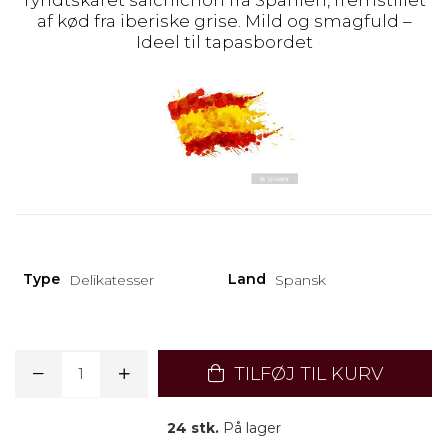
Tyndtskåret salchichón fra Spanien, fremstillet
af kød fra iberiske grise. Mild og smagfuld –
Ideel til tapasbordet
Type
Land
Delikatesser
Spansk
TILFØJ TIL KURV
24 stk.
På lager