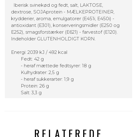
Iberisk svinekød og fedt, salt, LAKTOSE,
dextrose, SOJAprotein - MÆLKEPROTEINER,
krydderier, aroma, emulgatorer (E451i, E450i) -
antioxidant (E301), konserveringsmidler (E250 og
E252), smagsforstærker (E621) - farvestof (E120).
Indeholder GLUTENHOLDIGT KORN.
Energi: 2039 kJ / 492 kcal
Fedt: 42 g
- heraf mættede fedtsyrer: 18 g
Kulhydrater: 2,5 g
- heraf sukkerarter: 1,9 g
Protein: 26 g
Salt: 3,3 g
RELATEREDE