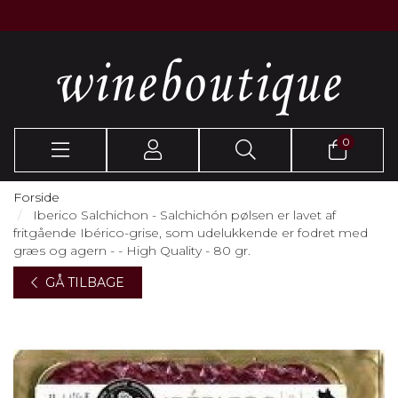
0
Forside
Iberico Salchichon - Salchichón pølsen er lavet af
fritgående Ibérico-grise, som udelukkende er fodret med
græs og agern - - High Quality - 80 gr.
GÅ TILBAGE