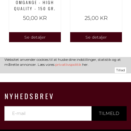
OMGANGE - HIGH
QUALITY - 150 GR.
50,00 KR
25,00 KR
Se detaljer
Se detaljer
Websitet anvender cookies til at huske dine indstillinger, statistik og at
målrette annoncer. Læs vores
privatlivspolitik
her.
Tillad
NYHEDSBREV
TILMELD