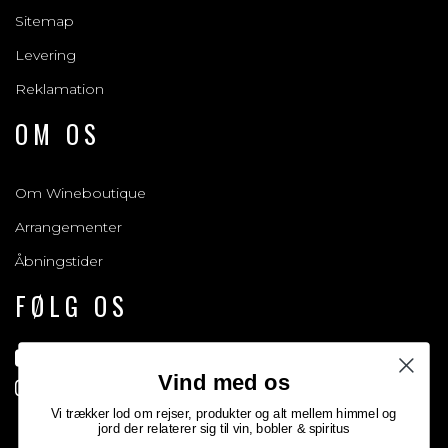
Sitemap
Levering
Reklamation
OM OS
Om Wineboutique
Arrangementer
Åbningstider
FØLG OS
Gå til vores facebook side
Vind med os
Gå til vores Instagram side
Vi trækker lod om rejser, produkter og alt mellem himmel og
jord der relaterer sig til vin, bobler & spiritus