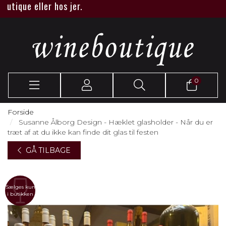
ique eller hos jer.
0
Forside
Susanne Ålborg Design - Hæklet glasholder - Når du er
træt af at du ikke kan finde dit glas til festen
GÅ TILBAGE
Sælges kun
i butikken