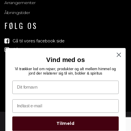
Arrangementer
Åbningstider
FØLG OS
Gå til vores facebook side
Gå til vores Instagram side
Vind med os
Vi trækker lod om rejser, produkter og alt mellem himmel og
jord der relaterer sig til vin, bobler & spiritus
Tilmeld