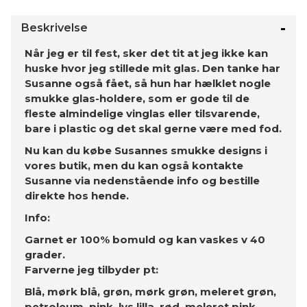
Beskrivelse
Når jeg er til fest, sker det tit at jeg ikke kan
huske hvor jeg stillede mit glas. Den tanke har
Susanne også fået, så hun har hælklet nogle
smukke glas-holdere, som er gode til de
fleste almindelige vinglas eller tilsvarende,
bare i plastic og det skal gerne være med fod.
Nu kan du købe Susannes smukke designs i
vores butik, men du kan også kontakte
Susanne via nedenstående info og bestille
direkte hos hende.
Info:
Garnet er 100% bomuld og kan vaskes v 40
grader.
Farverne jeg tilbyder pt:
Blå, mørk blå, grøn, mørk grøn, meleret grøn,
petroleum, pink, lys lilla, rød, meleret pink.