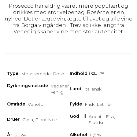
Prosecco har aldrig været mere populært og
drikkes med stor velbehag. Rosérne er en
nyhed. Det er ægte vin, ægte tillavet og alle vine
fra Borga vingården i Treviso ikke langt fra
Venedig skaber vine med stor autencitet.
Type
Indhold i CL
Mousserende, Rosé
75
Dyrkningsmetode
Veganer
Land
Italiensk
venlig
Område
Fylde
Veneto
Frisk, Let, Tør
God Til
Aperitif, Fisk,
Druer
Glera, Pinot Noir
Skaldyr
År
Alkohol
2024
11,5 %