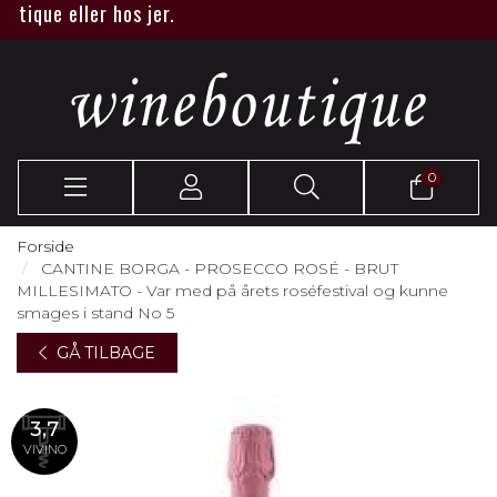
ique eller hos jer.
0
Forside
CANTINE BORGA - PROSECCO ROSÉ - BRUT
MILLESIMATO - Var med på årets roséfestival og kunne
smages i stand No 5
GÅ TILBAGE
3,7
VIVINO