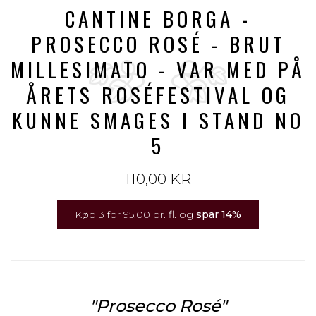
CANTINE BORGA -
PROSECCO ROSÉ - BRUT
MILLESIMATO - VAR MED PÅ
ÅRETS ROSÉFESTIVAL OG
KUNNE SMAGES I STAND NO
5
110,00 KR
Køb 3 for 95.00 pr. fl. og
spar
14
%
"Prosecco Rosé"