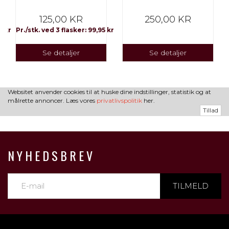
125,00 KR
250,00 KR
0 kr
Pr./stk. ved 3 flasker: 99,95 kr
Se detaljer
Se detaljer
Websitet anvender cookies til at huske dine indstillinger, statistik og at
målrette annoncer. Læs vores
privatlivspolitik
her.
Tillad
NYHEDSBREV
TILMELD