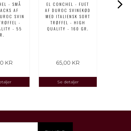
HEL - SMÅ
EL CONCHEL - FUET
JAMO
NACKS AF
AF DUROC SVINEKØD
IB
DUROC SVIN
MED ITALIENSK SORT
SKIVESK
TRØFFEL -
TRØFFEL - HIGH
FRA F
LITY - 55
QUALITY - 160 GR.
SORTF
R.
HIGH Q
00 KR
65,00 KR
65
taljer
Se detaljer
Se 