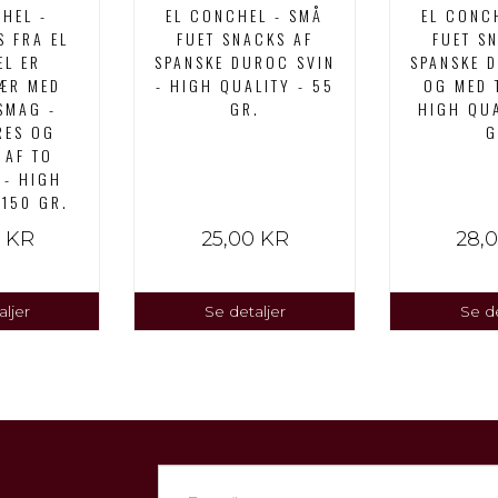
HEL -
EL CONCHEL - SMÅ
EL CONC
S FRA EL
FUET SNACKS AF
FUET S
L ER
SPANSKE DUROC SVIN
SPANSKE 
ÆR MED
- HIGH QUALITY - 55
OG MED 
SMAG -
GR.
HIGH QUA
RES OG
G
 AF TO
- HIGH
 150 GR.
0 KR
25,00 KR
28,
ljer
Se detaljer
Se de