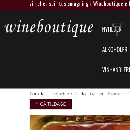
lt egen vin eller spiritus smagning i Wineboutique eller hos
NYHEDER
ALKOHOLFRI
VINHANDLER
Forside
Prosciutto Crudo - Delikat lufttørret s
GÅ TILBAGE