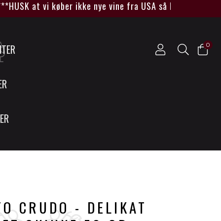
K at vi køber ikke nye vine fra USA så længe Trump sidde
0
NTER
ER
SER
O CRUDO - DELIKAT