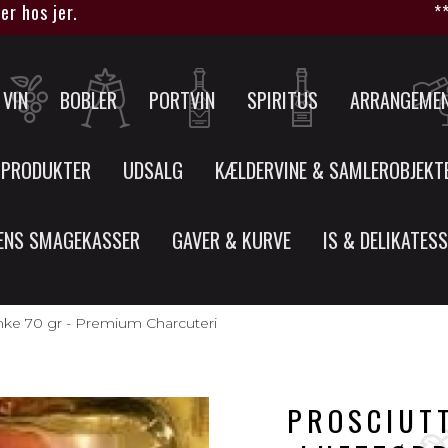
 jer.
****HUS
VIN
BOBLER
PORTVIN
SPIRITUS
ARRANGEME
 PRODUKTER
UDSALG
KÆLDERVINE & SAMLEROBJEKT
ENS SMAGEKASSER
GAVER & KURVE
IS & DELIKATES
kinke 70 gr - Premium Charcuteri
PROSCIUTT