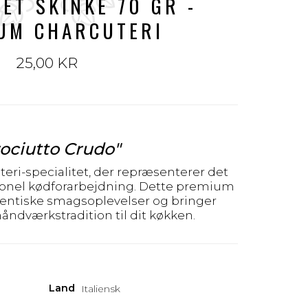
ET SKINKE 70 GR -
UM CHARCUTERI
25,00 KR
ociutto Crudo"
eri-specialitet, der repræsenterer det
tionel kødforarbejdning. Dette premium
tentiske smagsoplevelser og bringer
åndværkstradition til dit køkken.
Land
Italiensk