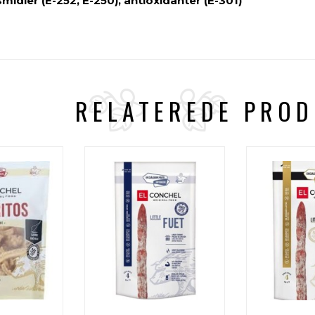
midler (E-252, E-250), antioxidanter (E-301)
RELATEREDE PRO