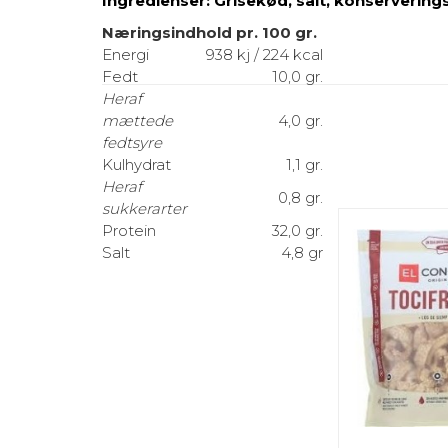
Ingredienser: Grisekød, salt, konserverings
Næringsindhold pr. 100 gr.
Energi
938 kj / 224 kcal
Fedt
10,0 gr.
Heraf
mættede
4,0 gr.
fedtsyre
Kulhydrat
1,1 gr.
Heraf
0,8 gr.
sukkerarter
Protein
32,0 gr.
Salt
4,8 gr