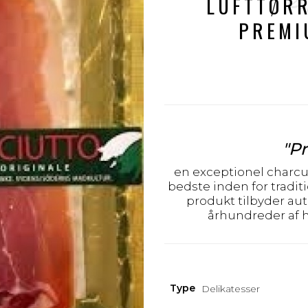
LUFTTØRR
PREMI
"Pr
en exceptionel charcut
bedste inden for tradi
produkt tilbyder au
århundreder af h
Type
Delikatesser