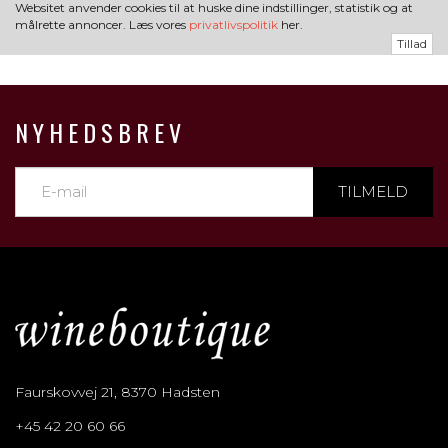
Websitet anvender cookies til at huske dine indstillinger, statistik og at
målrette annoncer. Læs vores
privatlivspolitik
her.
Tillad
NYHEDSBREV
TILMELD
Faurskovvej 21, 8370 Hadsten
+45 42 20 60 66