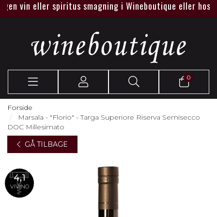
n vin eller spiritus smagning i Wineboutique eller hos jer.
0
Forside
Marsala - "Florio" - Targa Superiore Riserva Semisecco
DOC Millesimato
GÅ TILBAGE
4,1
VIVINO