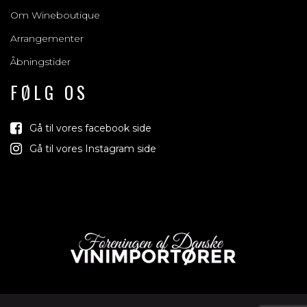
Om Wineboutique
Arrangementer
Åbningstider
FØLG OS
Gå til vores facebook side
Gå til vores Instagram side
Vi trækker lod o
jord der 