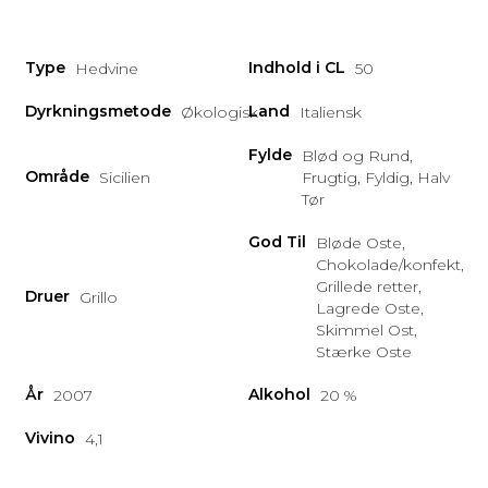
Type
Indhold i CL
Hedvine
50
Dyrkningsmetode
Land
Økologisk
Italiensk
Fylde
Blød og Rund,
Område
Sicilien
Frugtig, Fyldig, Halv
Tør
God Til
Bløde Oste,
Chokolade/konfekt,
Grillede retter,
Druer
Grillo
Lagrede Oste,
Skimmel Ost,
Stærke Oste
År
Alkohol
2007
20 %
Vivino
4,1