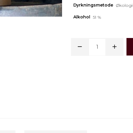
Dyrkningsmetode
Økologi
Alkohol
51 %