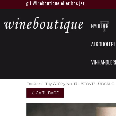
 smagning i Wineboutique eller hos jer.
NYHEDER
ALKOHOLFRI
VINHANDLER
Forside
Thy Whisky No. 13 - "STOVT" - UDSALG
GÅ TILBAGE