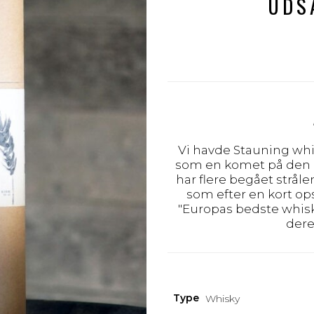
UDS
Vi havde Stauning whi
som en komet på den 
har flere begået stråle
som efter en kort ops
"Europas bedste whisk
dere
Type
Whisky