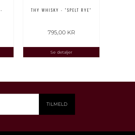
-
THY WHISKY - "SPELT RYE"
ENGHAVE
795,00 KR
Se detaljer
TILMELD