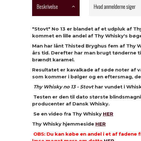
Beskrivelse
Hvad anmelderne siger
"Stovt" No 13 er blandet af et udpluk af T
kommet en lille andel af Thy Whisky's bøge
Man har lånt Thisted Bryghus fem af Thy Wh
års tid. Derefter har man brugt tønderne t
brændt karamel.
Resultatet er kavalkade af søde noter af va
som kommer i bølger og en eftersmag, der 
Thy Whisky no 13 - Stovt
har vundet i Whis
Testen er den til dato største blindsmagnin
producenter af Dansk Whisky.
Se en video fra Thy Whisky
HER
Thy Whisky hjemmeside
HER
OBS: Du kan købe en andel i et af fadene 
læse meget mere om dette
HER