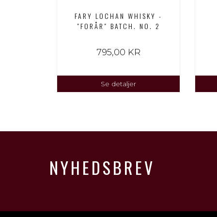
 18 –
FARY LOCHAN WHISKY -
"FORÅR" BATCH. NO. 2
KR
795,00 KR
Se detaljer
NYHEDSBREV