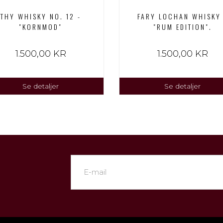
THY WHISKY NO. 12 -
FARY LOCHAN WHISKY 
"KORNMOD"
"RUM EDITION".
1.500,00 KR
1.500,00 KR
Se detaljer
Se detaljer