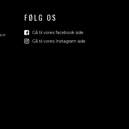
FØLG OS
Gå til vores facebook side
que
Gå til vores Instagram side
Vind med os
Vi trækker lod om rejser, produkter og alt mellem himmel og
jord der relaterer sig til vin, bobler & spiritus