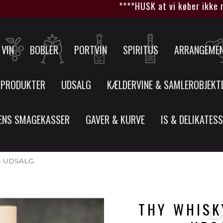
****HUSK at vi køber ikke nye v
VIN
BOBLER
PORTVIN
SPIRITUS
ARRANGEME
 PRODUKTER
UDSALG
KÆLDERVINE & SAMLEROBJEKT
ENS SMAGEKASSER
GAVER & KURVE
IS & DELIKATES
 - UDSALG
THY WHISKY