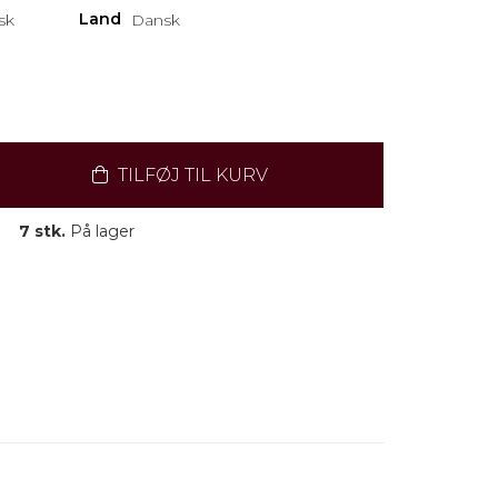
Land
sk
Dansk
TILFØJ TIL KURV
7 stk.
På lager