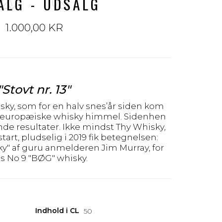
ALG - UDSALG
1.000,00 KR
"Stovt nr. 13"
sky, som for en halv snes’år siden kom
europæiske whisky himmel. Sidenhen
nde resultater. Ikke mindst Thy Whisky,
tart, pludselig i 2019 fik betegnelsen:
y" af guru anmelderen Jim Murray, for
s No 9 "BØG" whisky.
Indhold i CL
50