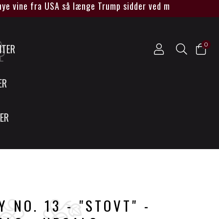
ine fra USA så længe Trump sidder ved magten****
0
NTER
ER
SER
 NO. 13 - "STOVT" -