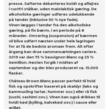
presse. Safterne dekanteres koldt og aflejres
i rustfri stålkar, uden malolaktisk gæring. De
alkoholiske gæringer udføres udelukkende
på tønder (inklusive 50 % nye fade).
Vinen lægges i tønder fra den alkoholiske
gæring, på fin bærm, i en periode på 8
måneder. Omrøring (suspension) af bærmen
vil blive udført næsten under hele lagringen
for at få de bedste aromaer frem. Alt efter
årgang kan drue sammensætningen variere.
2019 var den 75 % Sauvignon Blanc og 25 %
Semillion. Høsten forgik i midten af
september og der blev produceret ca. 15.000
flasker.
Château Brown Blanc passer perfekt til hvid
fisk og opskrifter baseret på skaldyr (laks og
kammusling tartar, hummer osv.) eller rå fisk
(sushi, sashimi osv.). Vinen kan også drikkes til
hvidt kød (kylling, kalvekød osv.) i sauce eller
grillet.