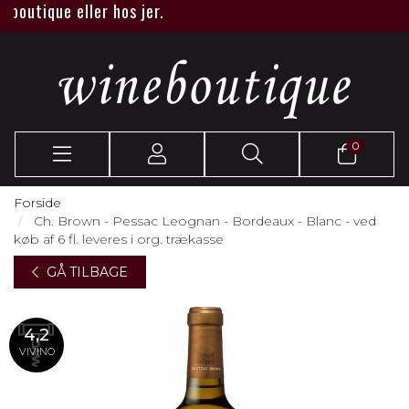
outique eller hos jer.
0
Forside
Ch. Brown - Pessac Leognan - Bordeaux - Blanc - ved
køb af 6 fl. leveres i org. trækasse
GÅ TILBAGE
4,2
VIVINO