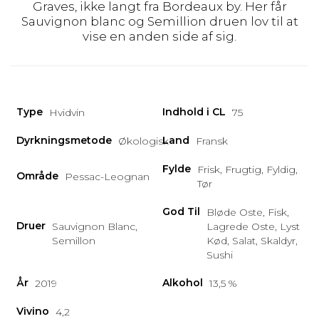
Graves, ikke langt fra Bordeaux by. Her får
Sauvignon blanc og Semillion druen lov til at
vise en anden side af sig.
Type
Indhold i CL
Hvidvin
75
Dyrkningsmetode
Land
Økologisk
Fransk
Fylde
Frisk, Frugtig, Fyldig,
Område
Pessac-Leognan
Tør
God Til
Bløde Oste, Fisk,
Druer
Sauvignon Blanc,
Lagrede Oste, Lyst
Semillon
Kød, Salat, Skaldyr,
Sushi
År
Alkohol
2019
13,5 %
Vivino
4,2