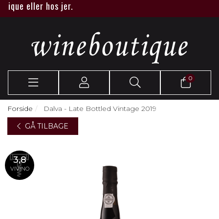
que eller hos jer.
0
Forside
Dalva - Late Bottled Vintage 2019
GÅ TILBAGE
3,8
VIVINO