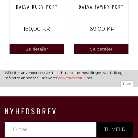
DALVA RUBY PORT
DALVA TAWNY PORT
169,00 KR
169,00 KR
Se detaljer
Se detaljer
Websitet anvender cookies til at huske dine indstillinger, statistik og at
målrette annoncer. Læs vores
privatlivspolitik
her.
Tillad
NYHEDSBREV
TILMELD