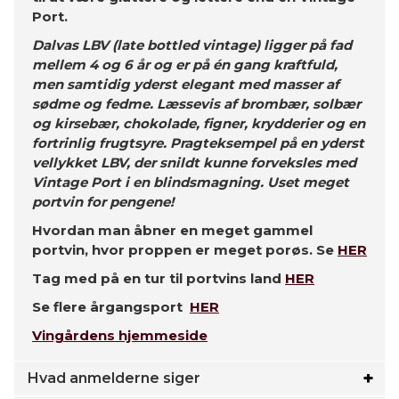
Port.
Dalvas LBV (late bottled vintage) ligger på fad
mellem 4 og 6 år og er på én gang kraftfuld,
men samtidig yderst elegant med masser af
sødme og fedme. Læssevis af brombær, solbær
og kirsebær, chokolade, figner, krydderier og en
fortrinlig frugtsyre. Pragteksempel på en yderst
vellykket LBV, der snildt kunne forveksles med
Vintage Port i en blindsmagning. Uset meget
portvin for pengene!
Hvordan man åbner en meget gammel
portvin, hvor proppen er meget porøs. Se
HER
Tag med på en tur til portvins land
HER
Se flere årgangsport
HER
Vingårdens hjemmeside
Hvad anmelderne siger