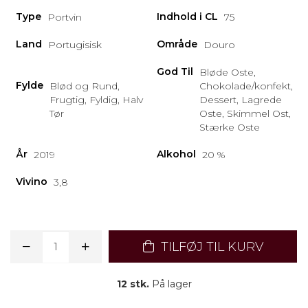
Type
Indhold i CL
Portvin
75
Land
Område
Portugisisk
Douro
God Til
Bløde Oste,
Fylde
Blød og Rund,
Chokolade/konfekt,
Frugtig, Fyldig, Halv
Dessert, Lagrede
Tør
Oste, Skimmel Ost,
Stærke Oste
År
Alkohol
2019
20 %
Vivino
3,8
TILFØJ TIL KURV
12 stk.
På lager