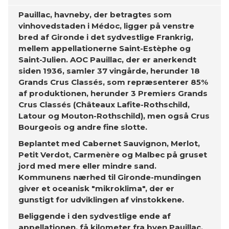
Pauillac, havneby, der betragtes som
vinhovedstaden i Médoc, ligger på venstre
bred af Gironde i det sydvestlige Frankrig,
mellem appellationerne Saint-Estèphe og
Saint-Julien. AOC Pauillac, der er anerkendt
siden 1936, samler 37 vingårde, herunder 18
Grands Crus Classés, som repræsenterer 85%
af produktionen, herunder 3 Premiers Grands
Crus Classés (Châteaux Lafite-Rothschild,
Latour og Mouton-Rothschild), men også Crus
Bourgeois og andre fine slotte.
Beplantet med Cabernet Sauvignon, Merlot,
Petit Verdot, Carmenère og Malbec på gruset
jord med mere eller mindre sand.
Kommunens nærhed til Gironde-mundingen
giver et oceanisk "mikroklima", der er
gunstigt for udviklingen af ​​vinstokkene.
Beliggende i den sydvestlige ende af
appellationen, få kilometer fra byen Pauillac,