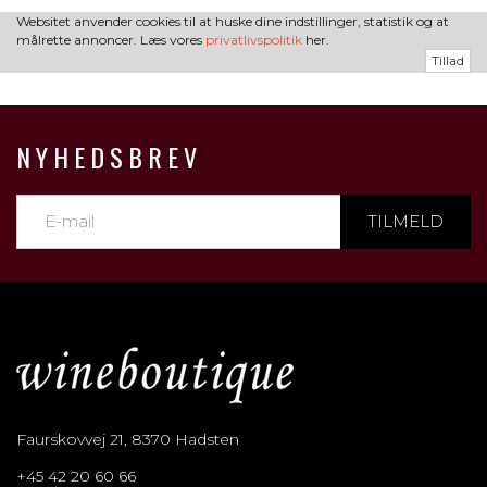
Websitet anvender cookies til at huske dine indstillinger, statistik og at
målrette annoncer. Læs vores
privatlivspolitik
her.
Tillad
NYHEDSBREV
TILMELD
Faurskovvej 21, 8370 Hadsten
+45 42 20 60 66