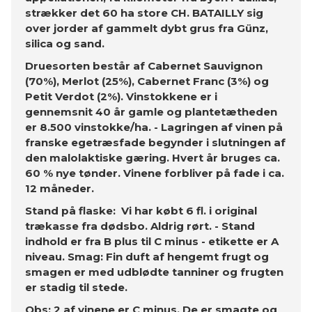
strækker det 60 ha store CH. BATAILLY sig
over jorder af gammelt dybt grus fra Günz,
silica og sand.
Druesorten består af Cabernet Sauvignon
(70%), Merlot (25%), Cabernet Franc (3%) og
Petit Verdot (2%). Vinstokkene er i
gennemsnit 40 år gamle og plantetætheden
er 8.500 vinstokke/ha. - Lagringen af ​​vinen på
franske egetræsfade begynder i slutningen af
​​den malolaktiske gæring. Hvert år bruges ca.
60 % nye tønder. Vinene forbliver på fade i ca.
12 måneder.
Stand på flaske: Vi har købt 6 fl. i original
trækasse fra dødsbo. Aldrig rørt. - Stand
indhold er fra B plus til C minus - etikette er A
niveau. Smag: Fin duft af hengemt frugt og
smagen er med udblødte tanniner og frugten
er stadig til stede.
Obs: 2 af vinene er C minus. De er smagte og