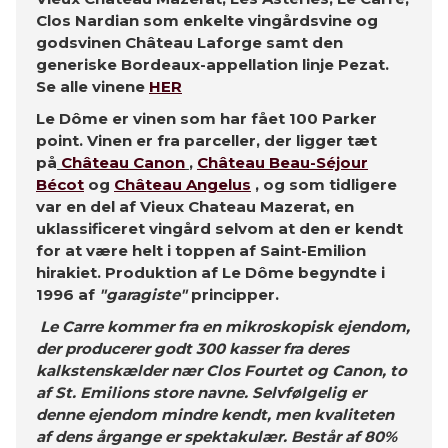
Clos Nardian som enkelte vingårdsvine og
godsvinen Château Laforge samt den
generiske Bordeaux-appellation linje Pezat.
Se alle vinene
HER
Le Dôme er vinen som har fået 100 Parker
point. Vinen er fra parceller, der ligger tæt
på
Château Canon
,
Château Beau-Séjour
Bécot
og
Château Angelus
, og som tidligere
var en del af Vieux Chateau Mazerat, en
uklassificeret vingård selvom at den er kendt
for at være helt i toppen af Saint-Emilion
hirakiet. Produktion af Le Dôme begyndte i
1996 af
"garagiste"
principper.
Le Carre kommer fra en mikroskopisk ejendom,
der producerer godt 300 kasser fra deres
kalkstenskælder nær Clos Fourtet og Canon, to
af St. Emilions store navne. Selvfølgelig er
denne ejendom mindre kendt, men kvaliteten
af ​​dens årgange er spektakulær. Består af 80%