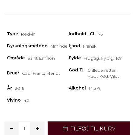
Type
Indhold i CL
Rødvin
75
Dyrkningsmetode
Land
Almindelig
Fransk
Område
Fylde
Saint Emilion
Frugtig, Fyldig, Tør
God Til
Grillede retter,
Druer
Cab. Franc, Merlot
Rødt Kød, Vildt
År
Alkohol
2016
14,5 %
Vivino
4,2
TILFØJ TIL KURV