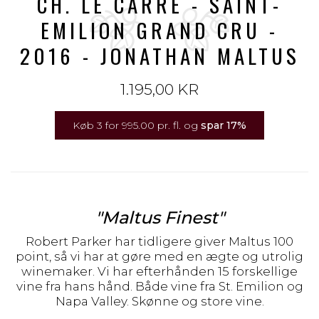
CH. LE CARRÉ - SAINT-
EMILION GRAND CRU -
2016 - JONATHAN MALTUS
1.195,00 KR
Køb 3 for 995.00 pr. fl. og
spar
17
%
"Maltus Finest"
Robert Parker har tidligere giver Maltus 100
point, så vi har at gøre med en ægte og utrolig
winemaker. Vi har efterhånden 15 forskellige
vine fra hans hånd. Både vine fra St. Emilion og
Napa Valley. Skønne og store vine.