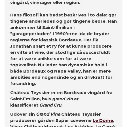
vingård, vinmager eller region.
Hans filosofi kan bedst beskrives i to dele: gør
tingene anderledes og gør tingene bedre. Han
ankommer til Saint-Émilion i
"garageperioden" i 1990'erne, da de bryder
reglerne for klassisk Bordeaux. Her fik
Jonathan snart et ry for at kunne producere
en vifte af vine, der stod lige så succesfuldt
for at være unikke som for at være
topkvalitet. Nu leder han dynamiske hold i
både Bordeaux og Napa Valley, han er mere
ambitiøs end nogensinde og en drivkraft for
forandring.
Château Teyssier er en Bordeaux vingård fra
Saint.Emilion, hvis
grand vin
er
klassificeret
Grand Cru
.
Udover sin
Grand Vine
Château Teyssier
producerer gården Super cuveerne
Le Dôme
,
Vieux Château Mazerat, Les Astéries, Le Carré,