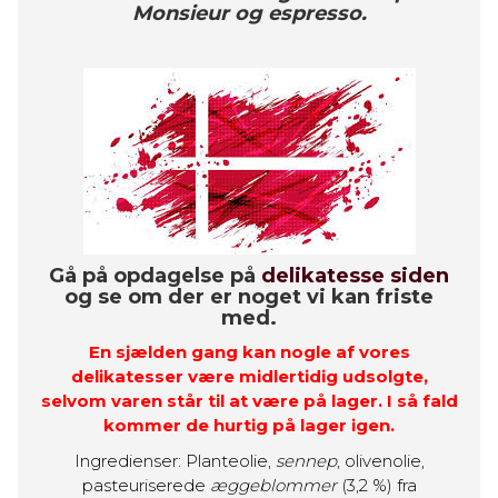
Monsieur og espresso.
Gå på opdagelse på
delikatesse siden
og se om der er noget vi kan friste
med.
En sjælden gang kan nogle af vores
delikatesser være midlertidig udsolgte,
selvom varen står til at være på lager. I så fald
kommer de hurtig på lager igen.
Ingredienser:
Planteolie,
sennep
, olivenolie,
pasteuriserede
æggeblommer
(3,2 %) fra