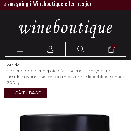
agning i Wineboutique eller hos jer.
0
Forside
Svendborg Sennepsfabrik - "Senneps-mayo" - En
klassisk mayonnaise rørt op med vores Middelalder sennep
- 200 gr.
GÅ TILBAGE