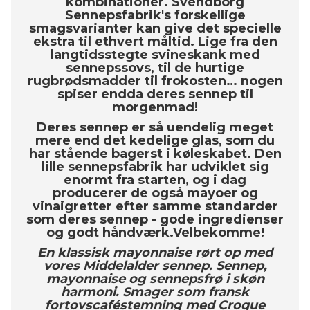
kombinationer. Svendborg
Sennepsfabrik's forskellige
smagsvarianter kan give det specielle
ekstra til ethvert måltid. Lige fra den
langtidsstegte svineskank med
sennepssovs, til de hurtige
rugbrødsmadder til frokosten… nogen
spiser endda deres sennep til
morgenmad!
Deres sennep er så uendelig meget
mere end det kedelige glas, som du
har stående bagerst i køleskabet. Den
lille sennepsfabrik har udviklet sig
enormt fra starten, og i dag
producerer de også mayoer og
vinaigretter efter samme standarder
som deres sennep - gode ingredienser
og godt håndværk.Velbekomme!
En klassisk mayonnaise rørt op med
vores Middelalder sennep. Sennep,
mayonnaise og sennepsfrø i skøn
harmoni. Smager som fransk
fortovscaféstemning med Croque