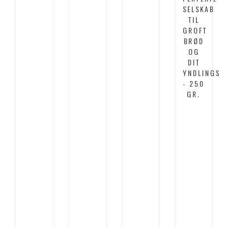
SELSKAB
TIL
GROFT
BRØD
OG
DIT
YNDLINGSP
- 250
GR.