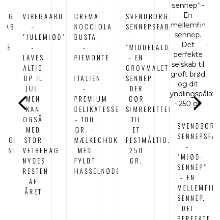
ORG
VIBEGAARD
CREMA
SVENDBORG
SFABRIK
-
NOCCIOLA
SENNEPSFABRIK
"JULEMJØD"
BUSTA
-
SKE
-
-
"MIDDELALDERSENNEP"
LAVES
PIEMONTE
- EN
ALTID
-
GROVMALET
OP IL
ITALIEN
SENNEP,
JUL,
-
DER
MEN
PREMIUM
GØR
KE
KAN
DELIKATESSE
SIMRERETTEN
OGSÅ
- 100
TIL
SVENDBOR
MED
GR. -
ET
SENNEPSFA
LLIGE
STOR
MÆLKECHOKOLADE
FESTMÅLTID.-
-
GENDE
VELBEHAG
MED
250
"MJØD-
NYDES
FYLDT
GR.
SENNEP"
RESTEN
HASSELNØDECREME
- EN
AF
MELLEMFIN
ÅRET
SENNEP.
DET
PERFEKTE