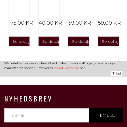
KR
175,00 KR
40,00 KR
59,00 KR
59,00 KR
er
Se detaljer
Se detaljer
Se detaljer
Se detaljer
Websitet anvender cookies til at huske dine indstillinger, statistik og at
målrette annoncer. Læs vores
privatlivspolitik
her.
Tillad
NYHEDSBREV
TILMELD