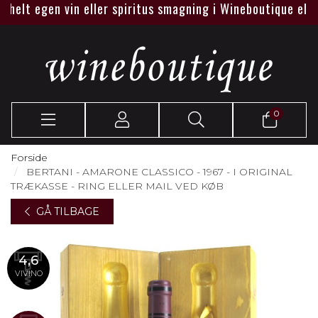
lt egen vin eller spiritus smagning i Wineboutique eller hos 
0
Forside
BERTANI - AMARONE CLASSICO - 1967 - I ORIGINAL
TRÆKASSE - RING ELLER MAIL VED KØB
GÅ TILBAGE
4,6
VIVINO