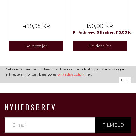
499,95 KR
150,00 KR
Pr./stk. ved 6 flasker: 115,00 kr
Se detaljer
Se detaljer
Websitet anvender cookies til at huske dine indstillinger, statistik og at
målrette annoncer. Læs vores
privatlivspolitik
her.
Tillad
NYHEDSBREV
TILMELD