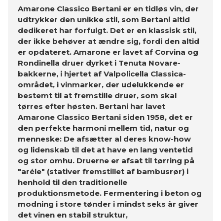
Amarone Classico Bertani er en tidløs vin, der
udtrykker den unikke stil, som Bertani altid
dedikeret har forfulgt. Det er en klassisk stil,
der ikke behøver at ændre sig, fordi den altid
er opdateret. Amarone er lavet af Corvina og
Rondinella druer dyrket i Tenuta Novare-
bakkerne, i hjertet af Valpolicella Classica-
området, i vinmarker, der udelukkende er
bestemt til at fremstille druer, som skal
tørres efter høsten. Bertani har lavet
Amarone Classico Bertani siden 1958, det er
den perfekte harmoni mellem tid, natur og
menneske: De afsætter al deres know-how
og lidenskab til det at have en lang ventetid
og stor omhu. Druerne er afsat til tørring på
"aréle" (stativer fremstillet af bambusrør) i
henhold til den traditionelle
produktionsmetode. Fermentering i beton og
modning i store tønder i mindst seks år giver
det vinen en stabil struktur,