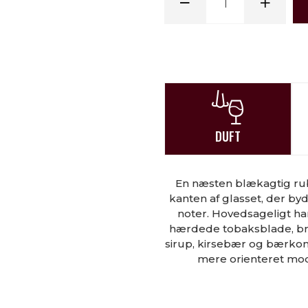
DUFT
En næsten blækagtig rub
kanten af ​​glasset, der 
noter. Hovedsageligt ha
hærdede tobaksblade, br
sirup, kirsebær og bærkom
mere orienteret mod