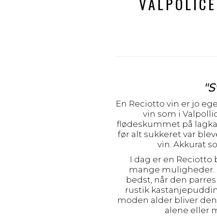
VALPOLICE
"S
En Reciotto vin er jo eg
vin som i Valpoll
flødeskummet på lagkag
før alt sukkeret var blev
vin. Akkurat s
I dag er en Reciotto 
mange muligheder. E
bedst, når den parres
rustik kastanjepuddin
moden alder bliver den 
alene eller 