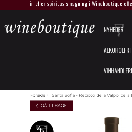
lt egen vin eller spiritus smagning i Wineboutique eller hos
NYHEDER
ALKOHOLFRI
VINHANDLER
Forside
Santa Sofia - Recioto della Valpolicell
GÅ TILBAGE
4,1