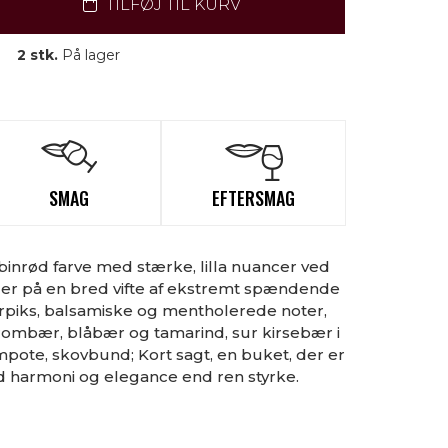
TILFØJ TIL KURV
2 stk.
På lager
SMAG
EFTERSMAG
inrød farve med stærke, lilla nuancer ved
byder på en bred vifte af ekstremt spændende
rpiks, balsamiske og mentholerede noter,
ombær, blåbær og tamarind, sur kirsebær i
pote, skovbund; Kort sagt, en buket, der er
 harmoni og elegance end ren styrke.