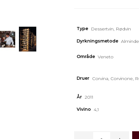
Type
Dessertvin, Rødvin
Dyrkningsmetode
Alminde
Område
Veneto
Druer
Corvina, Corvinone, R
År
2011
Vivino
4,1