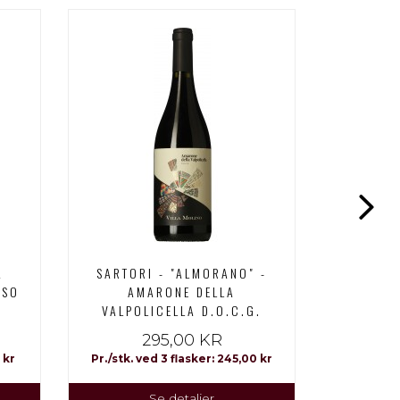
A
SARTORI - "ALMORANO" -
RECIOT
SSO
AMARONE DELLA
VALP
VALPOLICELLA D.O.C.G.
295,00 KR
 kr
Pr./stk. ved 3 flasker: 245,00 kr
Se detaljer