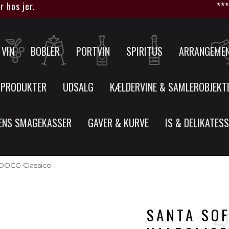
 jer.
****HUS
VIN
BOBLER
PORTVIN
SPIRITUS
ARRANGEME
 PRODUKTER
UDSALG
KÆLDERVINE & SAMLEROBJEKT
ENS SMAGEKASSER
GAVER & KURVE
IS & DELIKATES
a DOCG Classico
SANTA SOF