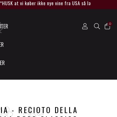
K at vi køber ikke nye vine fra USA så længe Trump sidde
0
NTER
ER
SER
IA - RECIOTO DELLA