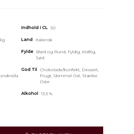
Indhold i CL
50
Land
lig
Italiensk
Fylde
Blød og Rund, Fyldig, Kraftig,
Sød
God Til
Chokolade/konfekt, Dessert,
ondinella
Frugt, Skimmel Ost, Stærke
Oste
Alkohol
13,5 %