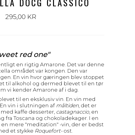
LLA DOCG CLASSICO
295,00 KR
weet red one"
entligt en rigtig Amarone. Det var denne
icella området var kongen. Den var
en. En vin hvor gæringen blev stoppet
et til alkohol og dermed blevet til en tør
om vi kender Amarone af i dag.
blevet til en eksklusiv vin. En vin med
n vin i slutningen af
måltiden
, det er
 med kaffe desserter,
castagnaccio
, en
g fra Toscana og chokoladekager. I en
en mere "meditation" -vin, der er bedst
med et stykke
Roquefort-
ost.