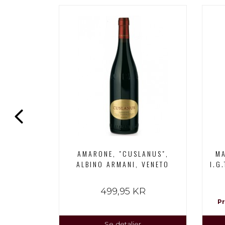
POLICELLA
AMARONE, "CUSLANUS",
MA
ERIORE
ALBINO ARMANI, VENETO
I.G
R
499,95 KR
 150,00 kr
Pr
Se detaljer