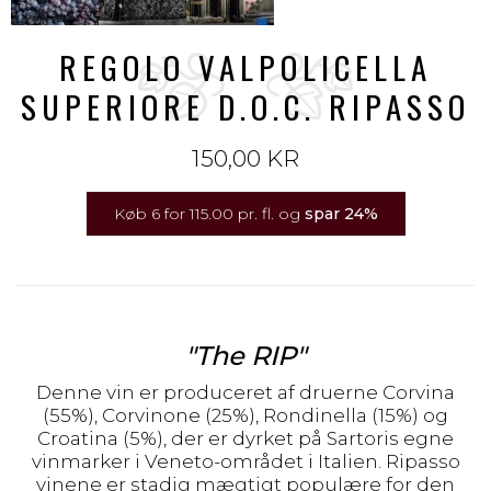
REGOLO VALPOLICELLA
SUPERIORE D.O.C. RIPASSO
150,00 KR
Køb 6 for 115.00 pr. fl. og
spar
24
%
"The RIP"
Denne vin er produceret af druerne Corvina
(55%), Corvinone (25%), Rondinella (15%) og
Croatina (5%), der er dyrket på Sartoris egne
vinmarker i Veneto-området i Italien. Ripasso
vinene er stadig mægtigt populære for den