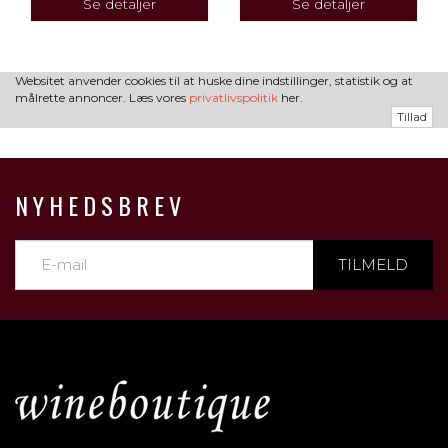
Se detaljer
Se detaljer
Websitet anvender cookies til at huske dine indstillinger, statistik og at
målrette annoncer. Læs vores
privatlivspolitik
her.
Tillad
NYHEDSBREV
TILMELD