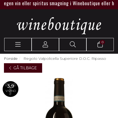
gen vin eller spiritus smagning i Wineboutique eller hos jer.
0
Forside
Regolo Valpolicella Superiore D.O.C. Ripasso
GÅ TILBAGE
3,9
VIVINO