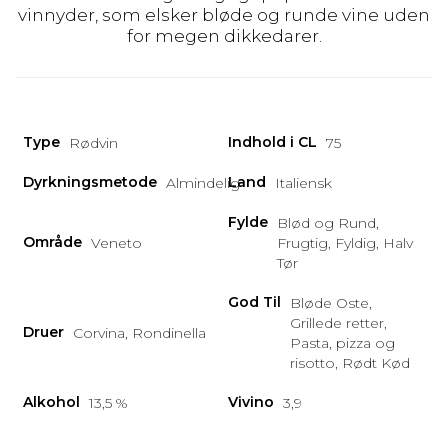
vinnyder, som elsker bløde og runde vine uden
for megen dikkedarer.
Type
Indhold i CL
Rødvin
75
Dyrkningsmetode
Land
Almindelig
Italiensk
Fylde
Blød og Rund,
Område
Veneto
Frugtig, Fyldig, Halv
Tør
God Til
Bløde Oste,
Grillede retter,
Druer
Corvina, Rondinella
Pasta, pizza og
risotto, Rødt Kød
Alkohol
Vivino
13,5 %
3,9