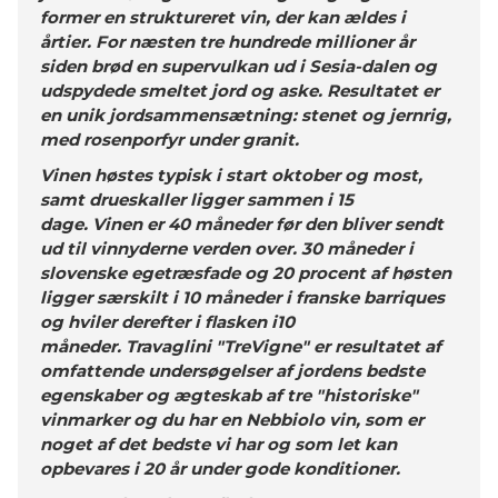
former en struktureret vin, der kan ældes i
årtier. For næsten tre hundrede millioner år
siden brød en supervulkan ud i Sesia-dalen og
udspydede smeltet jord og aske. Resultatet er
en unik jordsammensætning: stenet og jernrig,
med rosenporfyr under granit.
Vinen høstes typisk i start oktober og most,
samt drueskaller ligger sammen i 15
dage. Vinen er 40 måneder før den bliver sendt
ud til vinnyderne verden over. 30 måneder i
slovenske egetræsfade og 20 procent af høsten
ligger særskilt i 10 måneder i franske barriques
og hviler derefter i flasken i10
måneder. Travaglini "TreVigne" er resultatet af
omfattende undersøgelser af jordens bedste
egenskaber og ægteskab af tre "historiske"
vinmarker og du har en Nebbiolo vin, som er
noget af det bedste vi har og som let kan
opbevares i 20 år under gode konditioner.