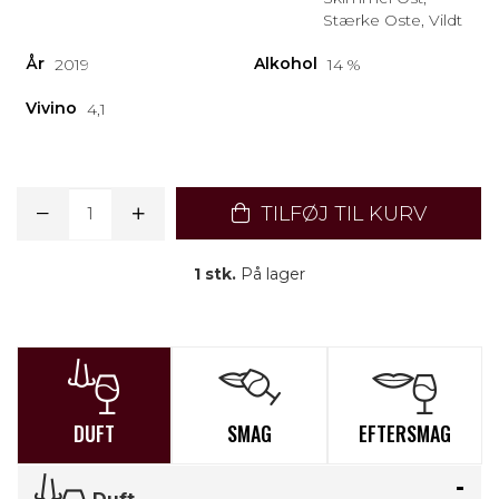
Stærke Oste, Vildt
År
Alkohol
2019
14 %
Vivino
4,1
TILFØJ TIL KURV
1 stk.
På lager
DUFT
SMAG
EFTERSMAG