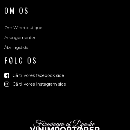
OM OS
Om Wineboutique
Arrangementer
Åbningstider
FØLG OS
Gå til vores facebook side
Gå til vores Instagram side
Vind med os
Vi trækker lod om rejser, produkter og alt mellem himmel og
jord der relaterer sig til vin, bobler & spiritus