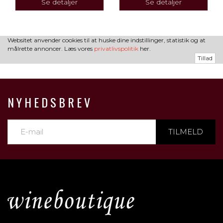
Se detaljer
Se detaljer
Websitet anvender cookies til at huske dine indstillinger, statistik og at
målrette annoncer. Læs vores
privatlivspolitik
her.
Tillad
NYHEDSBREV
TILMELD