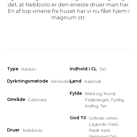
det, at Nebbiolo er den eneste druer man har.
En af top vinene fra huset har vi nu fået hjem i
magnum str.
Type
Indhold i CL
Rødvin
150
Dyrkningsmetode
Land
Almindelig
Italiensk
Fylde
Blød og Rund,
Område
Gattinara
Fadpræget, Fyldig,
Kraftig, Tør
God Til
Grillede retter,
Lagrede Oste,
Druer
Nebbiolo
Rødt Kød,
Skimmel Ost,