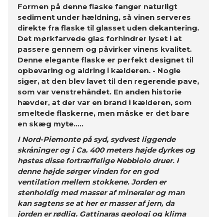
Formen på denne flaske fanger naturligt
sediment under hældning, så vinen serveres
direkte fra flaske til glasset uden dekantering.
Det mørkfarvede glas forhindrer lyset i at
passere gennem og påvirker vinens kvalitet.
Denne elegante flaske er perfekt designet til
opbevaring og aldring i kælderen. - Nogle
siger, at den blev lavet til den regerende pave,
som var venstrehåndet. En anden historie
hævder, at der var en brand i kælderen, som
smeltede flaskerne, men måske er det bare
en skæg myte.....
I Nord-Piemonte på syd, sydvest liggende
skråninger og i Ca. 400 meters højde dyrkes og
høstes disse fortræffelige Nebbiolo druer. I
denne højde sørger vinden for en god
ventilation mellem stokkene. Jorden er
stenholdig med masser af mineraler og man
kan sagtens se at her er masser af jern, da
jorden er rødlig. Gattinaras geologi og klima