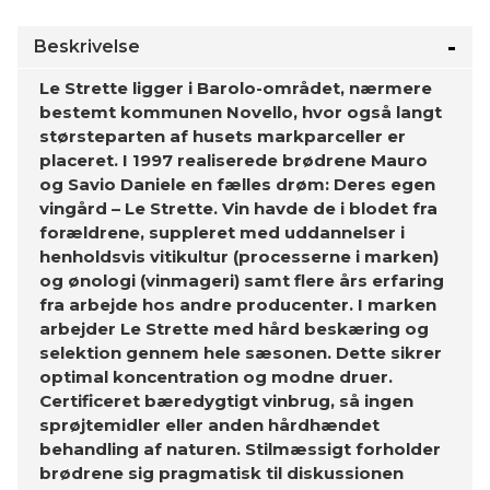
Beskrivelse
Le Strette ligger i Barolo-området, nærmere
bestemt kommunen Novello, hvor også langt
størsteparten af husets markparceller er
placeret. I 1997 realiserede brødrene Mauro
og Savio Daniele en fælles drøm: Deres egen
vingård – Le Strette. Vin havde de i blodet fra
forældrene, suppleret med uddannelser i
henholdsvis vitikultur (processerne i marken)
og ønologi (vinmageri) samt flere års erfaring
fra arbejde hos andre producenter. I marken
arbejder Le Strette med hård beskæring og
selektion gennem hele sæsonen. Dette sikrer
optimal koncentration og modne druer.
Certificeret bæredygtigt vinbrug, så ingen
sprøjtemidler eller anden hårdhændet
behandling af naturen. Stilmæssigt forholder
brødrene sig pragmatisk til diskussionen