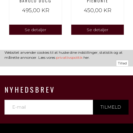
BAROLO DOCG
PIEMONTE
495,00 KR
450,00 KR
Se detaljer
Se detaljer
Websitet anvender cookies til at huske dine indstillinger, statistik og at
målrette annoncer. Læs vores
privatlivspolitik
her.
Tillad
NYHEDSBREV
TILMELD