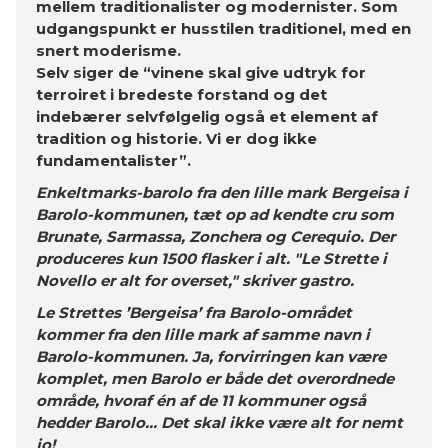
mellem traditionalister og modernister. Som
udgangspunkt er husstilen traditionel, med en
snert moderisme.
Selv siger de “vinene skal give udtryk for
terroiret i bredeste forstand og det
indebærer selvfølgelig også et element af
tradition og historie. Vi er dog ikke
fundamentalister”.
Enkeltmarks-barolo fra den lille mark Bergeisa i
Barolo-kommunen, tæt op ad kendte cru som
Brunate, Sarmassa, Zonchera og Cerequio. Der
produceres kun 1500 flasker i alt. "Le Strette i
Novello er alt for overset," skriver gastro.
Le Strettes ’Bergeisa’ fra Barolo-området
kommer fra den lille mark af samme navn i
Barolo-kommunen. Ja, forvirringen kan være
komplet, men Barolo er både det overordnede
område, hvoraf én af de 11 kommuner også
hedder Barolo… Det skal ikke være alt for nemt
jo!