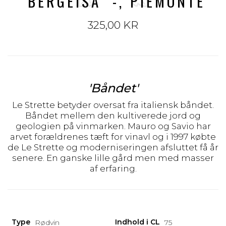
"BERGEISA" -, PIEMONTE
325,00 KR
'Båndet'
Le Strette betyder oversat fra italiensk båndet.
Båndet mellem den kultiverede jord og
geologien på vinmarken. Mauro og Savio har
arvet forældrenes tæft for vinavl og i 1997 købte
de Le Strette og moderniseringen afsluttet få år
senere. En ganske lille gård men med masser
af erfaring.
Type
Indhold i CL
Rødvin
75